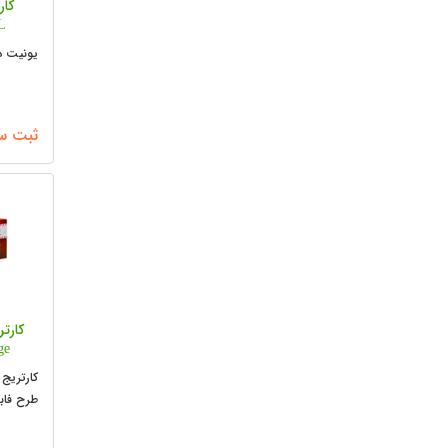
کار
L
یونیت درام -340CL
ثبت س
ge
کارتریج 
طرح فاب