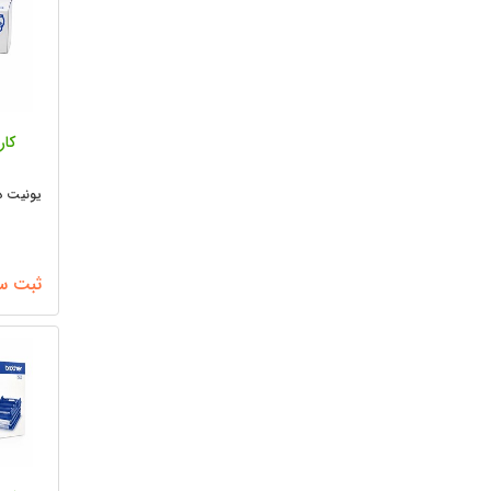
کار
5
یونیت درام R-2055
ثبت س