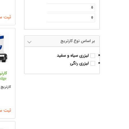
ثبت س
نوع کارتریج
لیزری سیاه و سفید
لیزری رنگی
idge
کارتریج 
ثبت س