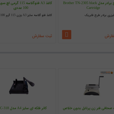
کارتریج برادر مدل Brother TN-2305 black
کاغذ A3 فتوگلاسه 115 گرمی
Cartridge
100 عددی
لیزری برادر طرح فابریک
کاغذ فتو گلاسه سایز A3 وزن 115 گرم 100 برگ
فارش
ثبت سفارش
 صحافی فنر زن پرتابل بدون خلاص
کاتر فلکه ای سایز A4 مدل HDC-318