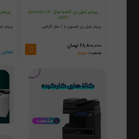
پرینتر لیبل زن گنشیا مدل gainscha GS-
2406T
پرینتر لیبل زن اچسون با 1 سال گارانتی
پرینتر جوهر
۲۸,۸۰۰,۰۰۰
تومان
تماس ب
موجود