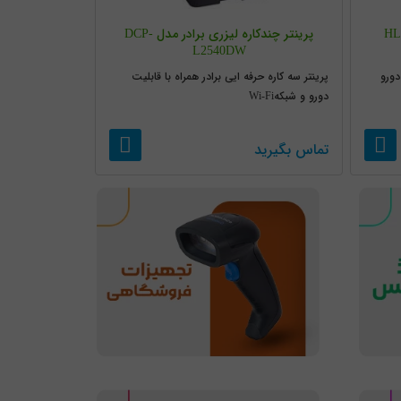
یزری تک کاره برادر مدل HL-
پرینتر چندکاره لیزری برادر مدل DCP-
L2540DW
دورو
پرینتر سه کاره حرفه ایی برادر همراه با قابلیت
دورو و شبکهWi-Fi
تماس بگیرید