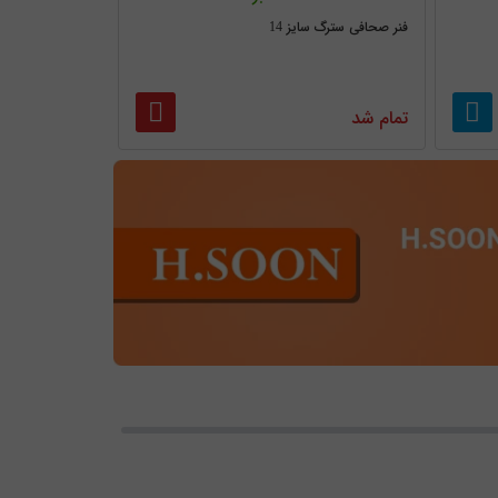
فنر صحافی سترگ سایز 14
تمام شد