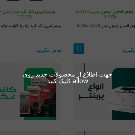
پرینتر جوهر افشان اپسون مدل EcoTank
پرینترل
L2320D
L8050
 افشان اپسون مدل EcoTank L8050
پرینتر لیزری تک کاره برادر با قابلیت چاپ 
گیرید
تماس بگیرید
جهت اطلاع از محصولات جدید روی
allow کلیک کنید