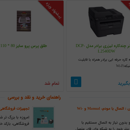
ه
پیشنهاد ویژه
پرینتر چندکاره لیزری برادر مدل DCP-
طلق پرس پرو سایز 80 * 110
L2540DW
 کاره حرفه ایی برادر همراه با قابلیت
Wi-Fi
گیرید
تمام شد
راهنمای خرید و نقد و بررسی
آموزش اتصال وای فای پرینتر برادر به سه روش : اتصال با مودم، Manual و Wi-
تجهیزات فروشگاهی 
امروزه با بزرگ تر
 بدون نیاز به اتصال مستقیم با
فروشگاهی، بارکد خو
باید پرینتر خود را به شبکه وای فای متصل