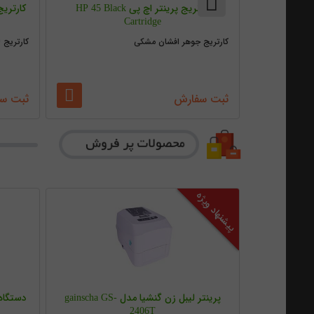
 اپسون
کارتریج پرینتر اچ پی HP 45 Black
Cartridge
کارتریج جوهر افشان مشکی
کارتریج 
ثبت سفارش
ثبت س
پیشنهاد ویژه
پرینتر لیبل زن گنشیا مدل gainscha GS-
دستگاه
2406T