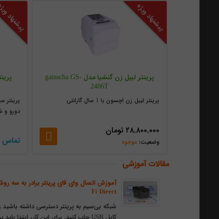
پیشنهاد ویژه
پیشنهاد ویژ
پرینتر لیبل زن گنشیا مدل gainscha GS-
2406T
پرینتر لیبل زن اچسون با 1 سال گارانتی
پرینتر سه
دورو و شبکه
۲۸,۸۰۰,۰۰۰
تومان
تماس ب
موجود
مقالات آموزشی
Fi Direct
شبکه بی‌سیم به پرینتر دسترسی داشته باشید و
کابل USB چاپ کنید. برای این کار، ابتدا 