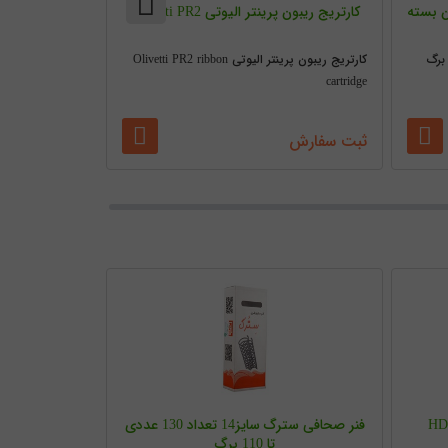
 اچ.سون بسته
کارتریج ریبون پرینتر الیوتی Olivetti PR2
تونر شارژ اچ پی HBS ی
کارتریج ریبون پرینتر الیوتی Olivetti PR2 ribbon
تونر HP یک کیلویی HBS
cartridge
ثبت سفارش
ثبت سفارش
فنر صحافی سترگ سایز14 تعداد 130 عددی
تا 110 برگ