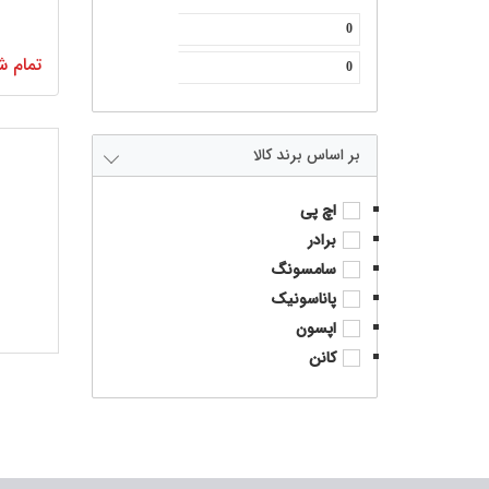
تمام ش
برند کالا
اچ پی
برادر
سامسونگ
پاناسونیک
اپسون
کانن