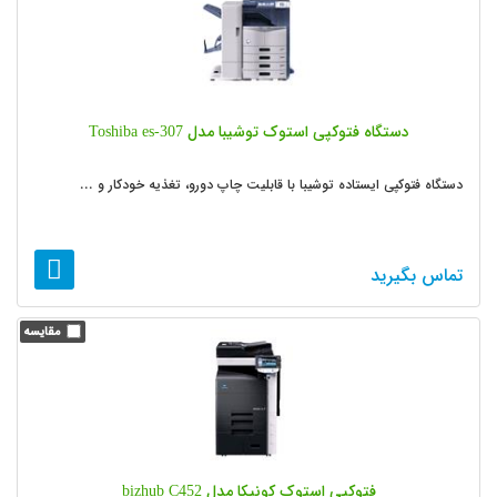
دستگاه فتوکپی استوک توشیبا مدل Toshiba es-307
دستگاه فتوکپی ایستاده توشیبا با قابلیت چاپ دورو، تغذیه خودکار و ...
تماس بگیرید
فتوکپی استوک کونیکا مدل bizhub C452