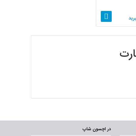
رید
ارت
در اچسون شاپ