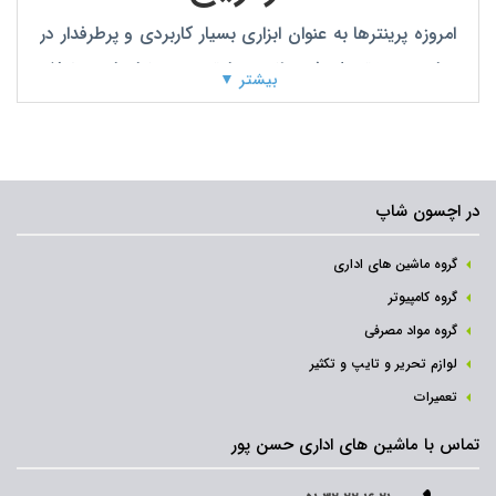
امروزه پرینترها به عنوان ابزاری بسیار کاربردی و پرطرفدار در
میان مردم تبدیل شده اند و با توجه به نیازهای مختلف
بیشتر ▼
کاربران ممکن است ضروری به شمار آیند. پرینترها بر اساس
کارکردی که دارند به انواع مختلفی تقسیم می شوند و از
اجزاء متفاوت و حساسی تشکیل شده اند که یکی از مهم
ترین این قطعات بلید است و در اغلب پرینترهای لیزری
در اچسون شاپ
تعبیه شده است.
گروه ماشین های اداری
گروه کامپیوتر
گروه مواد مصرفی
لوازم تحریر و تایپ و تکثیر
تعمیرات
تماس با ماشین های اداری حسن پور