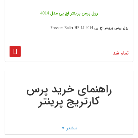
رول پرس پرینتر اچ پی مدل 4014
رول پرس پرینتر اچ پی Pressure Roller HP LJ 4014
تمام شد
راهنمای خرید پرس
کارتریج پرینتر
تاریخچه ساخت غلطک پرس و
بیشتر ▼