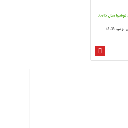
وشیبا مدل 35،45
شیبا 35، 45