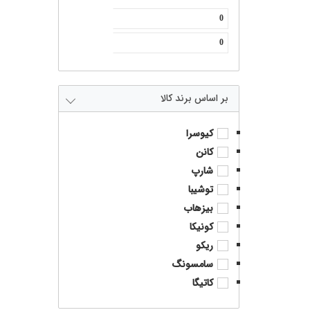
برند کالا
کیوسرا
کانن
شارپ
توشیبا
بیزهاب
کونیکا
ریکو
سامسونگ
کاتیگا