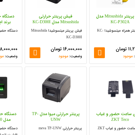
فیش پرینتر Mitsushida مدل
فیش پرینتر حرارتی
KC-P302A
Mitsushida مدل KC-D300I
برند اچ
لیبل پرینتر همراه میتسوشیدا KC-
فیش پرینتر میتسوشیدا Mitsushida
دستگاه حضو
KC-D300I
۱۱,
تومان
۱۶,۰۰۰,۰۰۰
تومان
۱۸,۰۰۰,۰۰۰
موجود
موجود
مو
 ساعت حضور و غیاب
پرینتر حرارتی میوا مدل TP-
دستگاه ح
ZKT Teco
UNW
مدل HSOON FC 2780
باطری ساعت حضور و غیاب ZKT
پرینتر حرارتی meva TP-UNW
دستگاه حضور
قابلیت اتصا