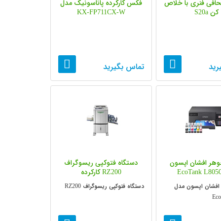
افی فنری با خلاص
فکس کارکرده پاناسونیک مدل
کن S20a
KX-FP711CX-W
رید
تماس بگیرید
جوهر افشان اپسون
دستگاه فتوکپی ریسوگراف
RZ200 کارکرده
 افشان اپسون مدل
دستگاه فتوکپی ریسوگراف RZ200
Eco