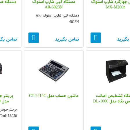
 چهارکاره شارپ استوک
دستگاه کپی شارپ استوک
دستگاه صح
AR-6023N
MX-M266n
دستگاه کپی شارپ استوک AR-
6023N
بگیرید
تماس بگیرید
تماس بگی
گاه تشخیص اصالت
ماشین حساب مدل CT-2214C
پرینتر 
نگاه مدل DL-1000
مدل EcoTank L8050
پرینتر جوهر
Tank L8050