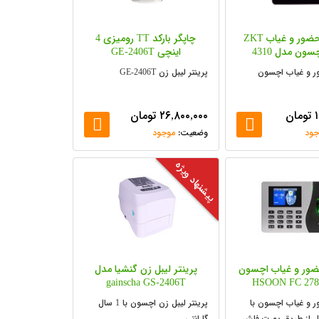
دستگاه حضور و غیاب ZKT
چاپگر بارکد TT رومیزی 4
سون مدل 4310
اینچی GE-2406T
ر و غیاب اچسون
پرینتر لیبل زن GE-2406T
تومان
۲۶,۸۰۰,۰۰۰
تومان
جود
موجود
پیشنهاد ویژه
ضور و غیاب اچسون
پرینتر لیبل زن گنشیا مدل
gainscha GS-2406T
 و غیاب اچسون با
پرینتر لیبل زن اچسون با 1 سال
ل از طریق پورت فلش
گارانتی