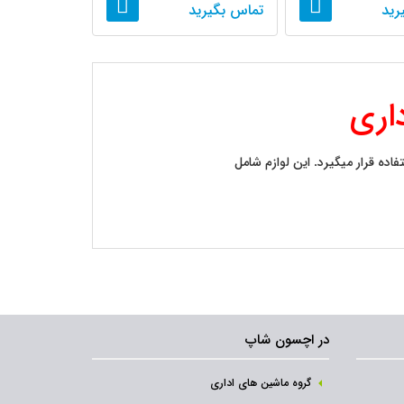
رید
تماس بگیرید
اری
ده قرار میگیرد. این لوازم شامل
در اچسون شاپ
گروه ماشین های اداری