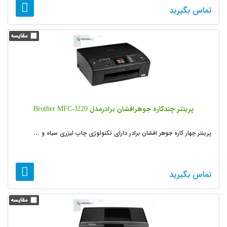
تماس بگیرید
پرینتر چندکاره جوهرافشان برادرمدل Brother MFC-J220
پرینتر چهار کاره جوهر افشان برادر دارای تکنولوژی چاپ لیزری سیاه و ...
تماس بگیرید