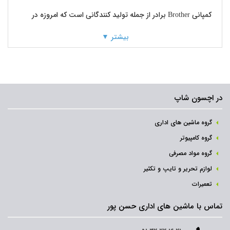
کمپانی
Brother
برادر از جمله تولید کنندگانی است که امروزه در
سراسر جهان نماینده ای از خود به عنوان یک پرینتر قوی و کارآمد به
بیشتر ▼
جای گذاشته است. پرینترهایی که تضمین کارایی آن باعث همه گیر
شدنش شده است؛ اما عرصه فعالیت این شرکت تنها به چاپ ختم
در اچسون شاپ
نشده و امروزه صنعت ماشین های اداری، بسیاری از محصولات
کاربرپسند بازار خود را مدیون تولیدات این شرکت می داند.
گروه ماشین های اداری
گروه کامپیوتر
فعالیت این کمپانی در حقیقت از سال 1908 آغاز شده اما محصولات
گروه مواد مصرفی
لوازم تحریر و تایپ و تکثیر
آن از سال 1962 با نام تجاری
Brother
برادر وارد بازار شدند. خط
تعمیرات
تولید این شرکت تا قبل از سال 1962 میلادی به واسطه تولید چرخ
تماس با ماشین های اداری حسن پور
خیاطی هایی با نام یاسووی
(yasui)
فعالیت کرده است . امروزه