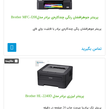
پرینتر جوهرافشان رنگی چندکاره‌ی برادر مدلBrother MFC-J200
پرینتر جوهرافشان رنگی چندکاره‌ی برادر با قابلیت وای فای
تماس بگیرید
پرینتر لیزری برادر مدل Brother HL-2240D
پرینتر تک برادربا سرعت چاپ 24 صفحه در دقیقه