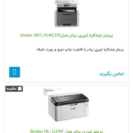
پرینتر چندکاره لیزری برادر مدلbrother MFC-9140CDN
پرینتر چندکاره لیزری برادر با قابلیت چاپ دورو و پورت شبکه
تماس بگیرید
پرینتر لیزری برادر مدل Brother HL-1210W