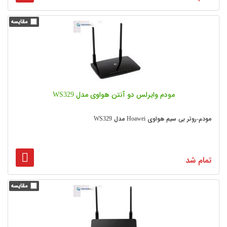
مودم وایرلس دو آنتن هواوی مدل WS329
مودم-روتر بی سیم هواوی Hoawei مدل WS329
تمام شد