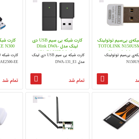
کارت شبکه‌ی بی‎‌سیم توتولینک
کارت شبکه بی سیم USB دی
کارت شب
دل TOTOLINK N150USM
لینک مدل Dlink DWA-
EE N300
pter
131_E1 USB Wireless
Network Adapter
کارت شبکه‌ی بی‎‌سیم توتولینک
کارت شبکه بی سیم USB دی لینک
Network Adpater
مدل DWA-131_E1
AE2500-EE
د
تمام شد
تمام شد