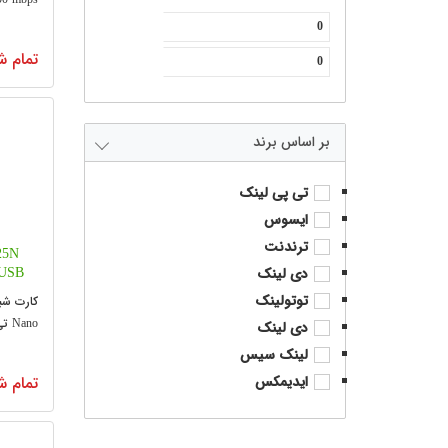
تمام ش
برند
تی پی لینک
ایسوس
ترندنت
25N
 USB
دی لینک
توتولینک
دی لینک
N725N
لینک سیس
ایدیمکس
تمام ش