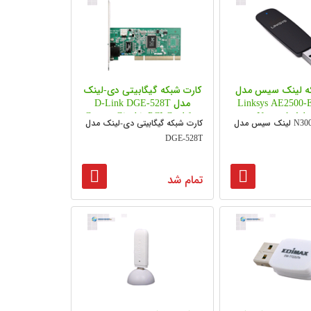
که لینک سیس مدل
کارت شبکه گیگابیتی دی-لینک
Linksys AE2500-
مدل D-Link DGE-528T
Copper Gigabit PCI Card for
Network Ada
کارت شبکه N300 لینک سیس مدل
کارت شبکه گیگابیتی دی-لینک مدل
PC
DGE-528T
تمام شد