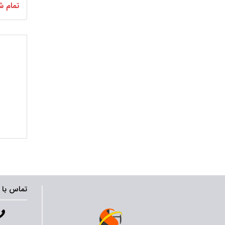
تمام ش
2
1
تماس با 