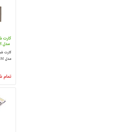
م
مدل N150USM
تمام ش