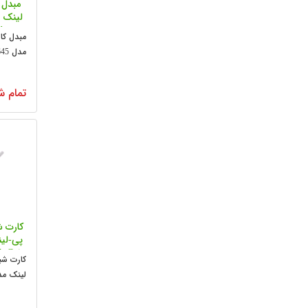
مبدل 
dapter
مبدل کا
مدل DWA-645
تمام ش
h Gain
ter
لینک مدل 722N