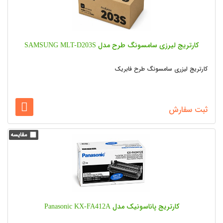
کارتریج لیرزی سامسونگ طرح مدل SAMSUNG MLT-D203S
کارتریج لیزری سامسونگ طرح فابریک
ثبت سفارش
کارتریج پاناسونیک مدل Panasonic KX-FA412A