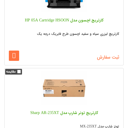
کارتریج اچسون مدل HP 05A Cartridge HSOON
کارتریج لیزری سیاه و سفید اچسون طرح فابریک درجه یک
ثبت سفارش
کارتریج تونر شارپ مدل Sharp AR-235XT
تونز شارپ مدل MX-235XT