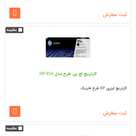
ثبت سفارش
کارتریج اچ پی طرح مدل HP 85A
کارتریج لیزری HP طرح فابریک
ثبت سفارش