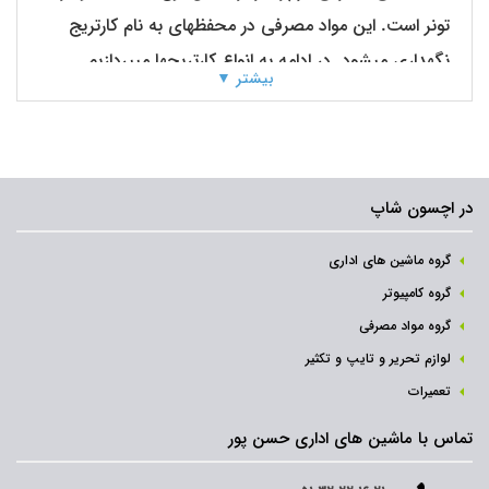
تونر است. این مواد مصرفی در محفظهای به نام کارتریج
نگهداری میشود. در ادامه به انواع کارتریجها میپردازیم.
بیشتر ▼
در اچسون شاپ
گروه ماشین های اداری
گروه کامپیوتر
گروه مواد مصرفی
لوازم تحریر و تایپ و تکثیر
تعمیرات
انواع
کارتریج
بر
اساس
تکنولوژی
دستگاه
تماس با ماشین های اداری حسن پور
کارتریج
لیزری