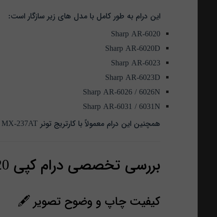
این درام به طور کامل با مدل‌ های زیر سازگار است:
Sharp AR-6020
Sharp AR-6020D
Sharp AR-6023
Sharp AR-6023D
Sharp AR-6026 / 6026N
Sharp AR-6031 / 6031N
همچنین این درام معمولاً با کارتریج تونر MX-237AT سازگاری کامل دارد و در صورت استفاده از تونر باکیفیت می‌ تواند عملکردی پایدار و طول عمر مناسبی ارائه دهد. 🔄
بررسی تخصصی درام کپی Sharp AR-6020
کیفیت چاپ و وضوح تصویر 🖋️