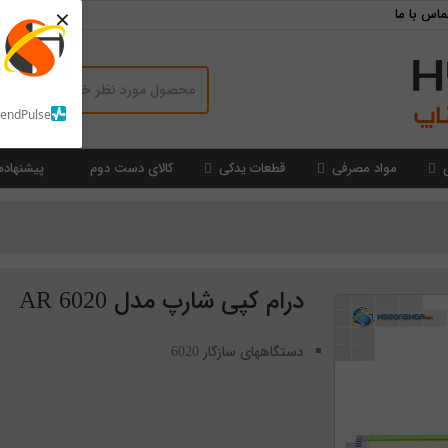
×
ماس با ما
SendPulse
مواد مصرفی
قطعات یدکی
کالای دست دوم
پیشنهاده
درام کپی شارپ مدل 6020 AR
دستگاههای سازگار 6020