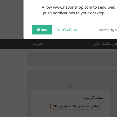
کاربر گرامی
خوش آمدید ... (
ورود | ثبت نام
)
Subscribe to our
Allow www.hsoonshop.com to send web
notifications!
push notifications to your desktop.
Click the bell icon to enable
notifications
جستجو
Allow
Don't allow
Powered by 
ای شگفت انگیز
تعمیرات
انتخاب گارانتی:
گارانتی اصالت و سلامت فیزیکی کالا