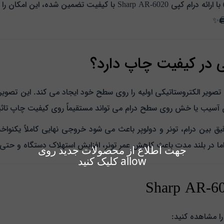
فروشگاه ماشین‌ های اداری حسن‌ پور (اچسون شاپ) با ارائه درام کپی -6020
️✨
در کیفیت چاپ دارد؟
 نور است که تصویر الکتروستاتیکی اولیه را روی سطح خود ایجاد می‌ کند. این
 آسیب یا خش روی سطح درام می‌ تواند مستقیماً روی کیفیت چاپ تاثیر
رپ سری AR-6020، هماهنگی دقیق بین درام، تونر و دولوپر باعث می‌ شود خروجی نهایی کام
اما در بلند مدت باعث کاهش عمر تونر، افزایش استهلاک دستگاه و حت
جهت اطلاع از محصولات جدید روی
allow کلیک کنید
ا مشاهده کنید: