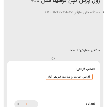
رول پرس کپی توشیبا مدل 450
دستگاه های سازگار AR 450-350-351-451
حداقل سفارش:
1
عدد
انتخاب گارانتی:
گارانتی اصالت و سلامت فیزیکی کالا