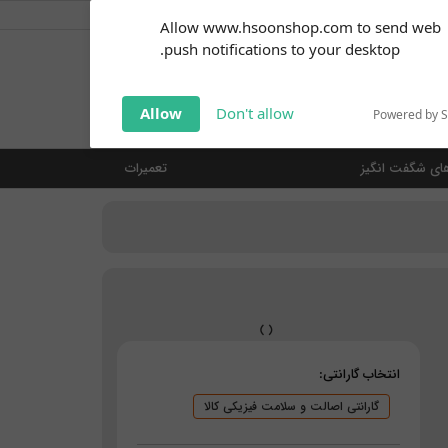
کاربر گرامی
خوش آمدید ... (
ورود | ثبت نام
)
Subscribe to our
Allow www.hsoonshop.com to send web
notifications!
push notifications to your desktop.
Click the bell icon to enable
notifications
جستجو
Allow
Don't allow
Powered by 
ای شگفت انگیز
تعمیرات
انتخاب گارانتی:
گارانتی اصالت و سلامت فیزیکی کالا