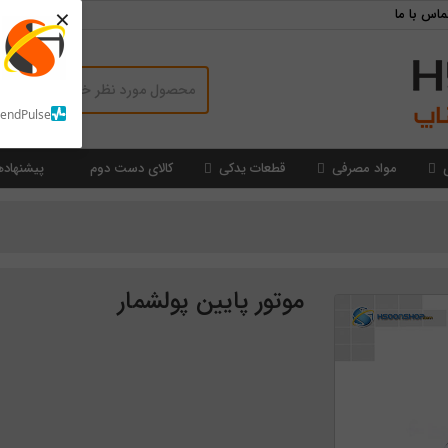
×
ماس با ما
SendPulse
مواد مصرفی
قطعات یدکی
کالای دست دوم
پیشنهاده
موتور پایین پولشمار