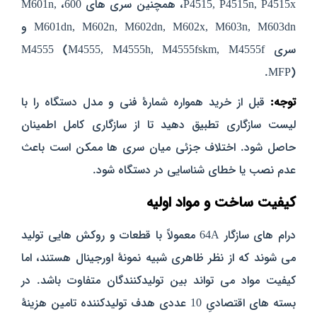
P4515, P4515n, P4515x، همچنین سری‌ های 600، M601n,
M601dn, M602n, M602dn, M602x, M603n, M603dn و
سری M4555 (M4555, M4555h, M4555fskm, M4555f
MFP).
توجه:
قبل از خرید همواره شمارهٔ فنی و مدل دستگاه را با
لیست سازگاری تطبیق دهید تا از سازگاری کامل اطمینان
حاصل شود. اختلاف جزئی میان سری‌ ها ممکن است باعث
عدم نصب یا خطای شناسایی در دستگاه شود.
کیفیت ساخت و مواد اولیه
درام‌ های سازگار 64A معمولاً با قطعات و روکش‌ هایی تولید
می‌ شوند که از نظر ظاهری شبیه نمونهٔ اورجینال هستند، اما
کیفیت مواد می‌ تواند بین تولیدکنندگان متفاوت باشد. در
بسته‌ های اقتصادیِ 10 عددی هدف تولیدکننده تامین هزینهٔ