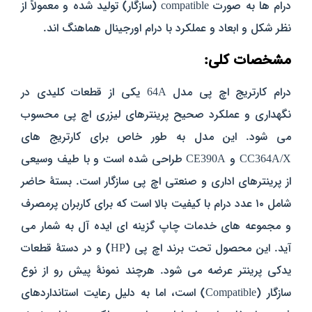
درام‌ ها به‌ صورت compatible (سازگار) تولید شده و معمولاً از
نظر شکل و ابعاد و عملکرد با درام اورجینال هماهنگ‌ اند.
مشخصات کلی:
درام کارتریج اچ پی مدل 64A یکی از قطعات کلیدی در
نگهداری و عملکرد صحیح پرینترهای لیزری اچ پی محسوب
می‌ شود. این مدل به‌ طور خاص برای کارتریج‌ های
CC364A/X
و CE390A طراحی شده است و با طیف وسیعی
از پرینترهای اداری و صنعتی اچ پی سازگار است. بستهٔ حاضر
شامل ۱۰ عدد درام با کیفیت بالا است که برای کاربران پرمصرف
و مجموعه‌ های خدمات چاپ گزینه‌ ای ایده‌ آل به‌ شمار می‌
آید.
این محصول تحت برند اچ پی (HP) و در دستهٔ قطعات
یدکی پرینتر عرضه می‌ شود. هرچند نمونهٔ پیش‌ رو از نوع
سازگار (Compatible) است، اما به‌ دلیل رعایت استانداردهای