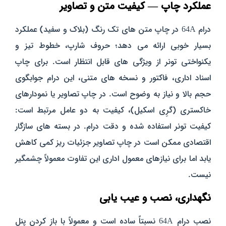
عملکرد چاپ — کیفیت متن و تصاویر
درام 64A در چاپ متن‌ های تک‌ رنگ (بلاک و سفید) عملکرد
بسیار خوبی ارائه می‌ دهد؛ حروف شارپ، خطوط تیز و
یکنواختی تونر از ویژگی‌ های قابل‌ انتظار است. برای چاپ
اسناد اداری، فاکتور و نسخه‌ های متنی، این درام جوابگوی
حجم بالا و نیاز به وضوح است.
در چاپ تصاویر یا نمودارهای
خاکستری (گرِی‌ اسکیل)، کیفیت به دو عامل مرتبط است:
کیفیت تونر استفاده‌ شده و دقت درام. در بسته‌ های سازگار
اقتصادی ممکن است در چاپ تصاویر جزئیات ریز کمی کاهش
یابد اما برای نیازهای معمول اداری این تفاوت معمولاً چشمگیر
نیست.
نگهداری، نصب و عیب‌ یابی
نصب درام 64A نسبتاً ساده است و معمولاً با باز کردن پنل