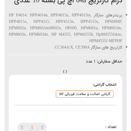
درام کارتریج 64a اچ پی بسته 10 عددی
پرینترهای سازگار HP P4014, HPP4014n, HPP4015n, HPP4015tn,
HPP4015x, HPP4515, HPP4515n, HPP4515x, HP600HP,
HPM602n, HPM602dnM602x, HP600, HPM601n, HPM601dn,
HPM603n, HPM603dn, HP M4555, HPM4555h, HpM4555fskm,
HPM4555f MFPHP
کارتریج های سازگار CC364A/X, CE390A
حداقل سفارش:
1
عدد
انتخاب گارانتی:
گارانتی اصالت و سلامت فیزیکی کالا