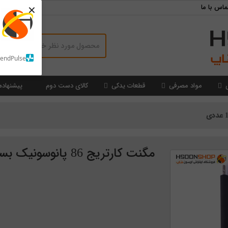
×
ماس با ما
SendPulse
مواد مصرفی
قطعات یدکی
کالای دست دوم
پیشنهاده
مگنت کارتریج 86 پانوسونیک بسته 10 عددی