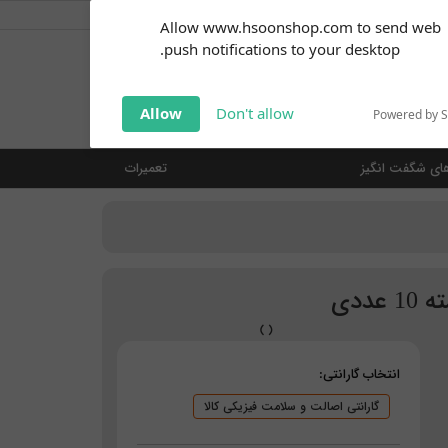
کاربر گرامی
خوش آمدید ... (
ورود | ثبت نام
)
Subscribe to our
Allow www.hsoonshop.com to send web
notifications!
push notifications to your desktop.
Click the bell icon to enable
notifications
جستجو
Allow
Don't allow
Powered by 
ای شگفت انگیز
تعمیرات
انتخاب گارانتی:
گارانتی اصالت و سلامت فیزیکی کالا