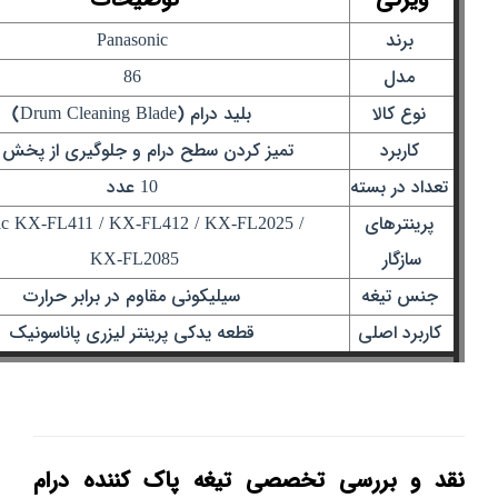
برند
Panasonic
مدل
86
نوع کالا
بلید درام (Drum Cleaning Blade)
کاربرد
تمیز کردن سطح درام و جلوگیری از پخش ت
تعداد در بسته
10 عدد
پرینترهای
ic KX-FL411 / KX-FL412 / KX-FL2025 /
سازگار
KX-FL2085
جنس تیغه
سیلیکونی مقاوم در برابر حرارت
کاربرد اصلی
قطعه یدکی پرینتر لیزری پاناسونیک
نقد و بررسی تخصصی تیغه پاک‌ کننده درام