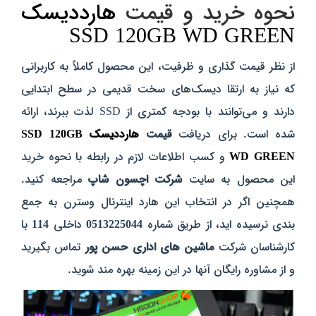
نحوه خرید و قیمت
هارددیسک
SSD 120GB WD GREEN
از نظر قیمت گذاری و ظرفیت‌، این محصول کاملاً به کاربرانی
که نیاز به ارتقا دیسک‌های سخت قدیمی در سطح ابتدایی
دارند و می‌توانند با بودجه کمتری از SSD لذت ببرند‌، ارائه
شده است.
برای دریافت
قیمت
هارددیسک SSD 120GB
WD GREEN
و کسب اطلاعات لازم در رابطه با نحوه خرید
این محصول به سایت
شرکت اچسون شاپ
مراجعه کنید.
همچنین اگر در انتخاب این هارد اینترنال وسترن به جمع
بندی نرسیده اید، از طریق شماره
0513225044
داخلی
114
با
کارشناسان شرکت
ماشین های اداری حسن پور
تماس بگیرید
و از مشاوره رایگان آنها در این زمینه بهره مند شوید.