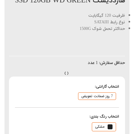
هارددیسک SSD 120GB WD GREEN
ظرفیت 120 گیگابایت
نوع رابط SATAIII
حداکثر تحمل شوک 1500G
حداقل سفارش:
1
عدد
انتخاب گارانتی:
7 روز ضمانت تعویض
انتخاب رنگ بندی:
مشکی