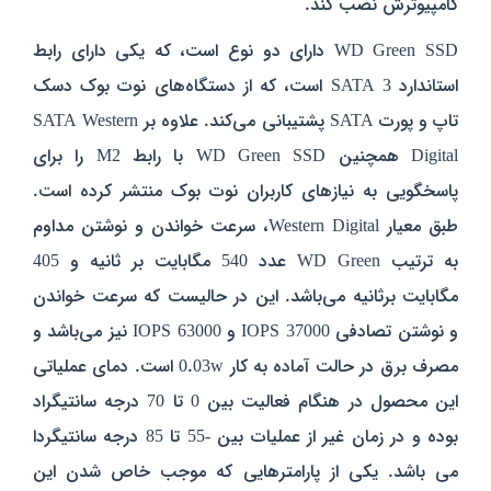
کامپیوترش نصب کند.
WD Green SSD دارای دو نوع است‌، که یکی دارای رابط
استاندارد SATA 3 است‌، که از دستگاه‌های نوت بوک دسک
تاپ و پورت SATA پشتیبانی می‌کند. علاوه بر SATA Western
Digital همچنین WD Green SSD با رابط M2 را برای
پاسخگویی به نیازهای کاربران نوت بوک منتشر کرده است.
طبق معیار Western Digital‌، سرعت خواندن و نوشتن مداوم
به ترتیب WD Green عدد 540 مگابایت بر ثانیه و 405
مگابایت برثانیه می‌باشد. این در حالیست که سرعت خواندن
و نوشتن تصادفی 37000 IOPS و 63000 IOPS نیز می‌باشد و
مصرف برق در حالت آماده به کار 0.03w است. دمای عملیاتی
این محصول در هنگام فعالیت بین 0 تا 70 درجه سانتیگراد
بوده و در زمان غیر از عملیات بین -55 تا 85 درجه سانتیگردا
می باشد. یکی از پارامترهایی که موجب خاص شدن این