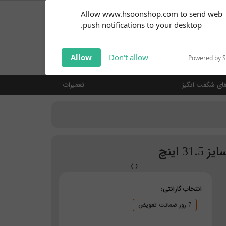
کاربر گرامی
خوش آمدید ... (
ورود | ثبت نام
)
Subscribe to our
Allow www.hsoonshop.com to send web
notifications!
push notifications to your desktop.
Click the bell icon to enable
notifications
جستجو
Allow
Don't allow
Powered by 
ای شگفت انگیز
تعمیرات
انتخاب گارانتی:
7 روز ضمانت تعویض