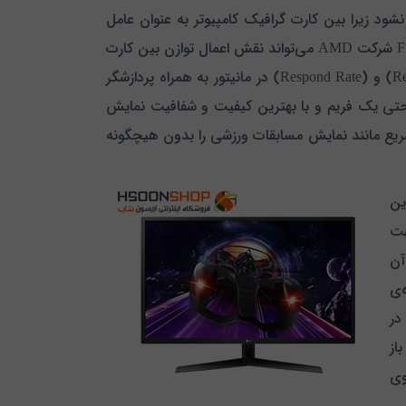
د زیرا بین کارت گرافیک کامپیوتر به عنوان عامل
پردازش تصویر و مانیتور به عنوان خروجی باید توازن برقرار باشد فناوری FreeSync شرکت AMD می‌تواند نقش اعمال توازن بین کارت
گرافیک و مانیتور را به خوبی ایفا کند به این صورت که حالت های (Refresh Rate) و (Respond Rate) در مانیتور به همراه پردازشگر
ر حتی یک فریم و با بهترین کیفیت و شفافیت نمایش
لی‌ثانیه‌ای می‌توان تصاویر سریع مانند نمایش مسابقات ورزشی را بدون هیچگونه
ن
 و همچنین اجرای حالت (Multi Testing) جهت
آن
‌ی
در
باز
وی