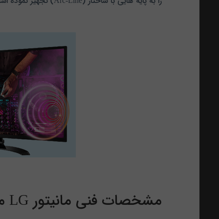
را به پایه هایی با ساختار (Arc-Line) تجهیز نموده است و این موضوع باعث شده تا به جذابیت بیشتر این نمایشگر افزوده شود.
مشخصات فنی مانیتور LG مدل 32UD59-B