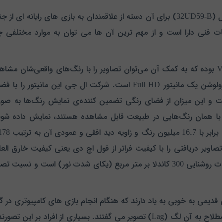
مدل (32UD59-B) برای آن دسته از علاقمندان به بازی های رایانه
کرد. میزان رزولوشن این محصول 4 برابر بیشتر از رزولوشن یک مانیتور Full HD است. شرکت ال جی این مانیتور را ب
 است و این میزان از فضای رنگی تضمین کننده‌ی نمایش رنگ‌ها به صو
با همان رنگ‌هایی در طبیعت قابل مشاهده هستند، نمایش داده شون
تصاویر دریافتی را با کیفیت فراتر از فول اچ دی یعنی کیفیت خارق العا
(4K) یا (UHD) تحت رزولوشن (2160×3840) و شدت روشنایی 300 کاندلا بر متر مربع (یکای شدت نور) است و نسبت 
قدیمی به خوبی به یاد دارند که هنگام انجام بازی های کامپیوتری د
که در اصطلاح به آن لگ (Lag) تصویر می گفتند. بسیاری از افرا