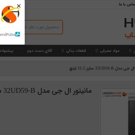
×
ماس با ما
SendPulse
مواد مصرفی
قطعات یدکی
کالای دست دوم
پیشنهاده
ل 32UD59-B سایز 31.5 اینچ
مانیتور ال جی مدل 32UD59-B سایز 31.5 اینچ