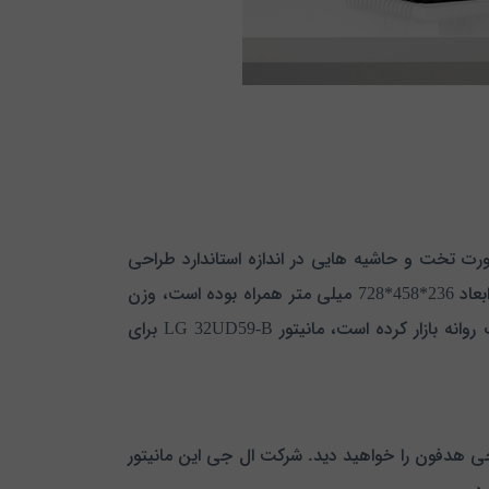
تور با صفحه نمایشی به صورت تخت و حاشیه هایی در اندازه استاندارد طراحی
شده است و بدنه آن از جنس تمام پلاستیک و بسیار مقاوم می باشد. این مانیتور به رنگ مشکی و در سایز 31.5 اینچ و با ابعاد 236*458*728 میلی متر همراه بوده است، وزن
این مانیتور 7.1 کیلوگرم است و همان گونه که مشخص است شرکت ال جی این محصول را بسیار سبک و در طرحی باریک روانه بازار کرده است، مانیتور LG 32UD59-B برای
نمایشگر ال جی یک عدد درگاه نوع (Display Port)، دو عدد درگاه (HDMI) و یک خروجی هدفون را خواهید دید. شرکت ال جی این مانیتور