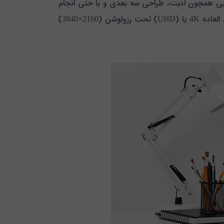
هایی همچون ادیت، طراحی سه بعدی و یا حتی انجام
بازی های رایانه ای با گرافیک بالا هستید، پیشنهاد ما به شما مانیتور مدل (32UD59-B) برند معتبر ال جی با کیفیت خارق العاده 4K یا (UHD) تحت رزولوشن (2160×3840)