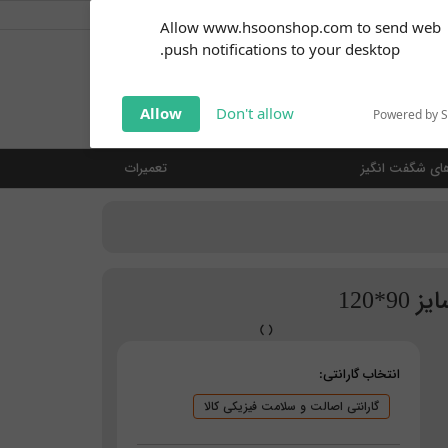
کاربر گرامی
خوش آمدید ... (
ورود | ثبت نام
)
Subscribe to our
Allow www.hsoonshop.com to send web
notifications!
push notifications to your desktop.
Click the bell icon to enable
notifications
جستجو
Allow
Don't allow
Powered by 
ای شگفت انگیز
تعمیرات
*120
انتخاب گارانتی:
گارانتی اصالت و سلامت فیزیکی کالا