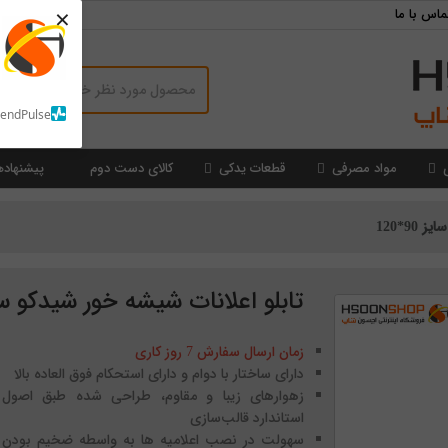
×
ماس با ما
SendPulse
مواد مصرفی
قطعات یدکی
کالای دست دوم
پیشنهاده
9*120
تابلو اعلانات شیشه خور شیدکو سایز 90
زمان ارسال سفارش 7 روز کاری
دارای ساختار با دوام و دارای استحکام فوق العاده بالا
زهوارهای زیبا و مقاوم، طراحی شده طبق اصول
استاندارد قالب‌سازی
سهولت در نصب اعلامیه ها به واسطه ضخیم بودن