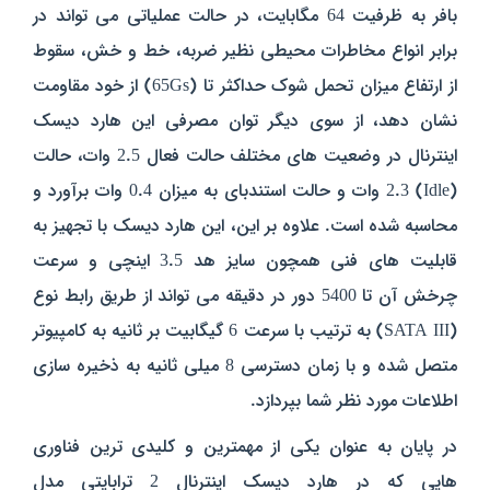
بافر به ظرفیت 64 مگابایت، در حالت عملیاتی می تواند در
برابر انواع مخاطرات محیطی نظیر ضربه، خط و خش، سقوط
از ارتفاع میزان تحمل شوک حداکثر تا (65Gs) از خود مقاومت
نشان دهد، از سوی دیگر توان مصرفی این هارد دیسک
اینترنال در وضعیت های مختلف حالت فعال 2.5 وات، حالت
(Idle) 2.3 وات و حالت استندبای به میزان 0.4 وات برآورد و
محاسبه شده است. علاوه بر این، این هارد دیسک با تجهیز به
قابلیت های فنی همچون سایز هد 3.5 اینچی و سرعت
چرخش آن تا 5400 دور در دقیقه می تواند از طریق رابط نوع
(SATA III) به ترتیب با سرعت 6 گیگابیت بر ثانیه به کامپیوتر
متصل شده و با زمان دسترسی 8 میلی ثانیه به ذخیره سازی
اطلاعات مورد نظر شما بپردازد.
در پایان به عنوان یکی از مهمترین و کلیدی ترین فناوری
هایی که در هارد دیسک اینترنال 2 ترابایتی مدل