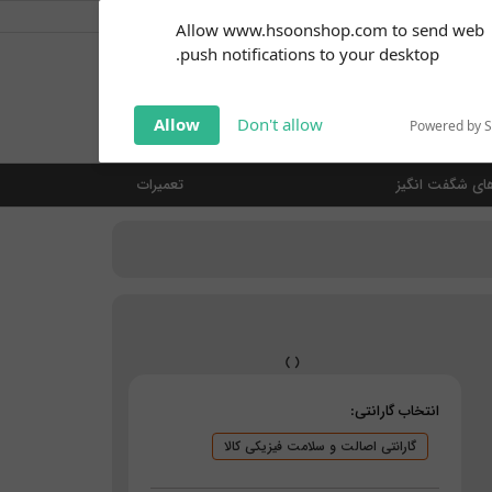
کاربر گرامی
خوش آمدید ... (
ورود | ثبت نام
)
Subscribe to our
Allow www.hsoonshop.com to send web
notifications!
push notifications to your desktop.
Click the bell icon to enable
notifications
جستجو
Allow
Don't allow
Powered by 
ای شگفت انگیز
تعمیرات
انتخاب گارانتی:
گارانتی اصالت و سلامت فیزیکی کالا