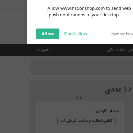
کاربر گرامی
خوش آمدید ... (
ورود | ثبت نام
)
Subscribe to our
Allow www.hsoonshop.com to send web
notifications!
push notifications to your desktop.
Click the bell icon to enable
notifications
جستجو
Allow
Don't allow
Powered by 
ای شگفت انگیز
تعمیرات
انتخاب گارانتی:
گارانتی اصالت و سلامت فیزیکی کالا