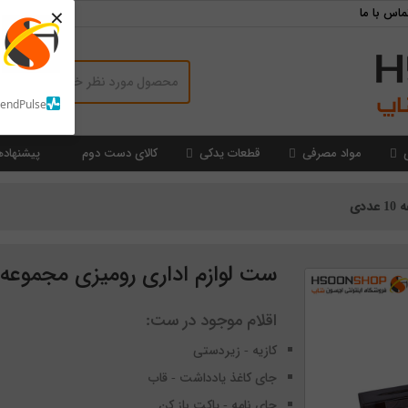
×
ماس با ما
SendPulse
مواد مصرفی
قطعات یدکی
کالای دست دوم
پیشنهاده
دی
ست لوازم اداری رومیزی مجموعه 10 عددی
اقلام موجود در ست:
کازیه - زیردستی
جای کاغذ یادداشت - قاب
جای نامه - پاکت باز کن