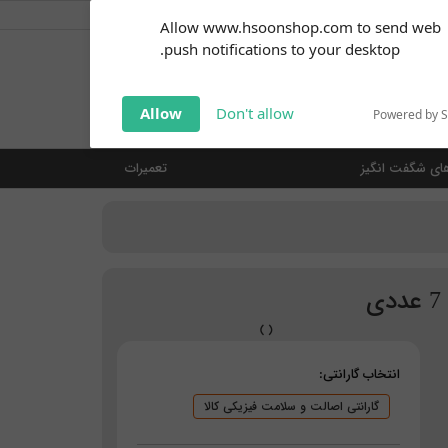
کاربر گرامی
خوش آمدید ... (
ورود | ثبت نام
)
Subscribe to our
Allow www.hsoonshop.com to send web
notifications!
push notifications to your desktop.
Click the bell icon to enable
notifications
جستجو
Allow
Don't allow
Powered by 
ای شگفت انگیز
تعمیرات
انتخاب گارانتی:
گارانتی اصالت و سلامت فیزیکی کالا