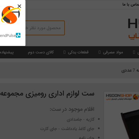
×
ماس با ما
SendPulse
مواد مصرفی
قطعات یدکی
کالای دست دوم
پیشنهاده
دی
ست لوازم اداری رومیزی مجموعه 7 عددی
اقلام موجود در ست:
کازیه - جامدادی
جای کاغذ یادداشت - جای کارت
جای نامه