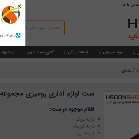
×
ماس با ما
SendPulse
مواد مصرفی
قطعات یدکی
کالای دست دوم
پیشنهاده
دی
ست لوازم اداری رومیزی مجموعه 7 عددی
اقلام موجود در ست:
کازیه بزرگ
کازیه کوچک
زیردستی