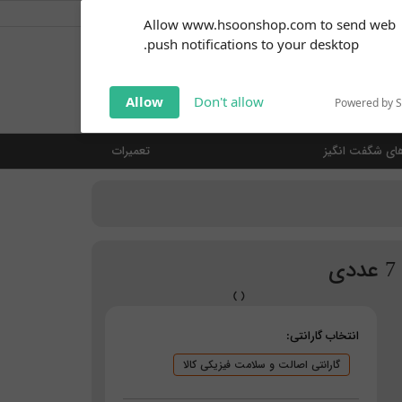
کاربر گرامی
خوش آمدید ... (
ورود | ثبت نام
)
Subscribe to our
Allow www.hsoonshop.com to send web
notifications!
push notifications to your desktop.
Click the bell icon to enable
notifications
جستجو
Allow
Don't allow
Powered by 
ای شگفت انگیز
تعمیرات
انتخاب گارانتی:
گارانتی اصالت و سلامت فیزیکی کالا