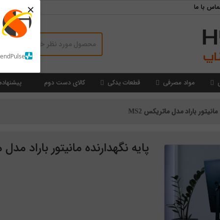
×
ماس با ما
SendPulse
مواد مصرفی
قطعات یدکی
کالای دست دوم
پیشنهاده
مانیتور باراد مدل ماتریکس MS2
پایه نگهدارنده مانیتور باراد مدل م