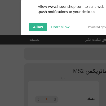
کاربر گرامی
خوش آمدید ... (
ورود | ثبت نام
)
Subscribe to our
Allow www.hsoonshop.com to send web
notifications!
push notifications to your desktop.
Click the bell icon to enable
notifications
جستجو
Allow
Don't allow
Powered by 
ای شگفت انگیز
تعمیرات
اتریکس MS2