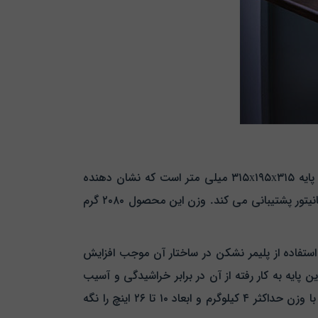
پایه نگهدارنده مانیتور باراد مدل ماتریکس MS2 از نظر طراحی و مشخصات فنی بسیار پیشرفته و کاربردی است. ابعاد این پایه ۳۱۵x۱۹۵x۳۱۵ میلی‌ متر است که نشان‌ دهنده
ابعاد متناسب و جمع‌وجور آن می‌ باشد به طوری که فضای زیادی روی میز کار اشغال نمی‌ کند اما در عین حال به خوبی از مانیتور پشتیبانی می‌ کند. وزن این محصول ۲۰۸۰ گرم
. علاوه بر این استفاده از پلیمر نشکن در ساختار آن موجب افزایش
یه به کار رفته از آن در برابر خراشیدگی و آسیب‌
های ظاهری محافظت کرده و ماندگاری بالای آن را تضمین می‌ کند. پایه ماتریکس MS2 از نظر فنی می‌ تواند مانیتورهایی با وزن حداکثر ۴ کیلوگرم و ابعاد ۱۰ تا ۲۶ اینچ را نگه