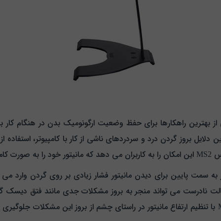
گهدارنده مانیتور باراد مدل ماتریکس MS2 یکی از بهترین راهکارها برای حفظ وضعیت ارگونومیک 
 دلایل بروز گردن درد و سردردهای ناشی از کار با کامپیوتر، استفاده از
یم کنند.
ت نادرست می‌ تواند منجر به بروز مشکلات جدی مانند فتق دیسک گر
طبیعی ستون فقرات شود. پایه مانیتور ماتریکس MS2 با تنظیم ارتفاع مانیتور در راستای چشم از بروز 