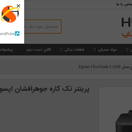
×
ماس با ما
SendPulse
مواد مصرفی
قطعات یدکی
کالای دست دوم
پیشنهاده
E ا Epson
پرینتر تک کاره جوهرافشان اپسون مدل oTank L1250