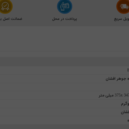
یل سریع
پرداخت در محل
ضمانت اصل بود
ه جوهر افشان
375x میلی متر
شان
ه