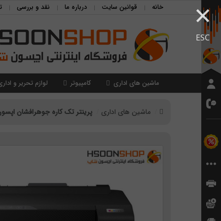
×
خانه
قوانین سایت
درباره ما
نقد و بررسی
ت
ESC
ماشین های اداری
کامپیوتر
لوازم تحریر و اداری
ماشین های اداری
پرینتر تک کاره جوهرافشان اپسون مدل coTank L1250