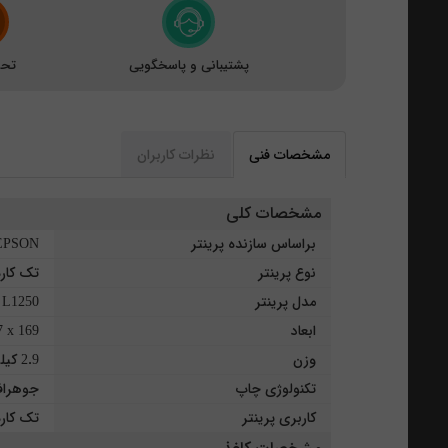
پشتیبانی و پاسخگویی
تحو
مشخصات فنی
نظرات کاربران
مشخصات کلی
براساس سازنده پرینتر
EPSON
نوع پرینتر
تک کار
مدل پرینتر
L1250
ابعاد
 347 x 169
وزن
2.9 کیلوگرم
تکنولوژی چاپ
جوهراف
کاربری پرینتر
تک کار