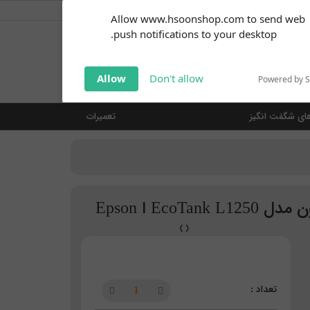
کاربر گرامی
خوش آمدید ... (
ورود | ثبت نام
)
Subscribe to our
Allow www.hsoonshop.com to send web
notifications!
push notifications to your desktop.
Click the bell icon to enable
notifications
جستجو
Allow
Don't allow
Powered by 
ای شگفت انگیز
تعمیرات
Ec ا Epson