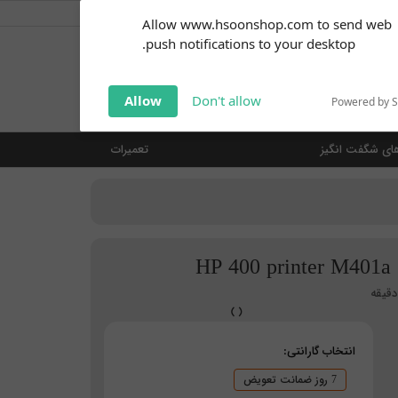
کاربر گرامی
خوش آمدید ... (
ورود | ثبت نام
)
Subscribe to our
Allow www.hsoonshop.com to send web
notifications!
push notifications to your desktop.
Click the bell icon to enable
notifications
جستجو
Allow
Don't allow
Powered by 
ای شگفت انگیز
تعمیرات
H
انتخاب گارانتی:
7 روز ضمانت تعویض