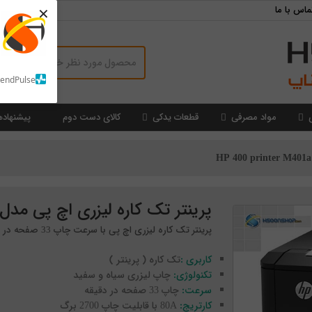
×
ماس با ما
SendPulse
مواد مصرفی
قطعات یدکی
کالای دست دوم
پیشنهاده
پرینتر تک کاره لیزری اچ پی مدل P 400 printer M401a
پرینتر تک کاره لیزری اچ پی با سرعت چاپ 33 صفحه در دقیقه
کاربری :
تک کاره ( پرینتر )
تکنولوژی:
چاپ لیزری سیاه و سفید
سرعت:
چاپ 33 صفحه در دقیقه
کارتریج:
80A با قابلیت چاپ 2700 برگ