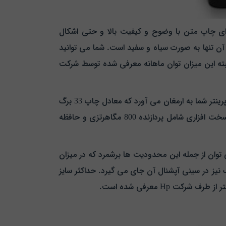
گیرد که می توانید از آن برای چاپ متن با وضوح و کیفیت بالا و حتی اشکال
آن تنها به صورت سیاه و سفید است. شما می توانید
انواع کاغذ plain, Green mode, light, heavy, bond و ... پرینت بگیرید البته این میزان توان ماهانه معرفی شده توسط شرکت
در حین کار با 401a در کمتر از 8 ثانیه اولین برگ از پرینت در اختیار شما قرار می گیرد. این ویژگی سرعتی برابر با 33ppm برای پرینتر شما به ارمغان می آورد که معادل چاپ 33 برگ
با وجود سخت افزاری شامل پردازنده 800 مگاهرتزی و حافظه
 و یا حتی نبود چاپ دو رو اتوماتیک را می توان از جمله این محدودیت ها برشمرد که در میزان
25 برگ کاغذ در سینی اصلی پرینتر و 50 برگ نیز در سینی آپشنال آن جای می گیرد. حداکثر سایز