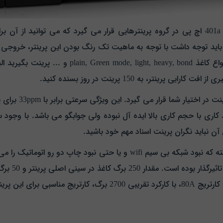
با داشتن رزولوشن 1200*1200 نقطه در اینچ، پرینتر 401a اچ پی در گروه پرینترهایی قرار می 
باید توجه داشت با توجه به ماهیت تک رنگ بودن این پرینتر، خروجی 
با استفاده از این پرینتر ماهانه 50000 برگ کاغذ در 
نتر، به 150 پرینت در روز بسنده کنید.
اری با حجم کاری بالا ایده آل نبوده ولی جوابگو می باشد.
شرکت hp در ساخت 401a محدودیت هایی بجا گذاشته که نبود شبکه بی سیم wifi
اثیرگذار بوده است.
مقدار 0
کارتریج 80A، با کارکرد تقریبی 2700 برگ، کارتریج مناسبی برای این پرینتر از طرف شرکت Hp معرفی شده است.