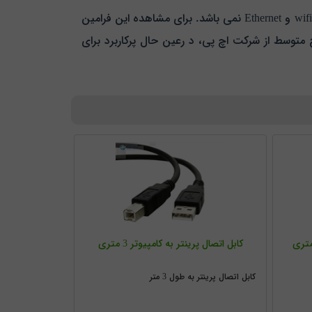
برای انتقال اطلاعات و دستورات خود به پرینتر شما ملزم به استفاده از پورت usb و کابل هستید و همانطور که گفته شد خبری wifi و Ethernet نمی باشد. برای مشاهده این فرامین
گری تعبیه شده است. تمام این موارد باعث شده است 401a محصولی در سطح متوسط از شرکت اچ پی، د رعین حال پرکاربرد برای
کابل اتصال پرینتر به کامپیوتر 3 متری
کابل اتصال پرینتر به طول 3 متر