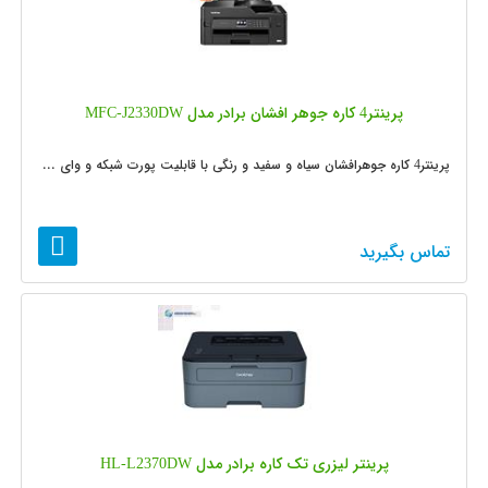
پرینتر4 کاره جوهر افشان برادر مدل MFC-J2330DW
پرینتر4 کاره جوهرافشان سیاه و سفید و رنگی با قابلیت پورت شبکه و وای ...
تماس بگیرید
پرینتر لیزری تک کاره برادر مدل HL-L2370DW