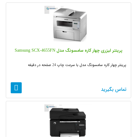
پرینتر لیزری چهار کاره سامسونگ مدل Samsung SCX-4655FN
پرینتر چهار کاره سامسونگ مدل با سرعت چاپ 24 صفحه در دقیقه
تماس بگیرید