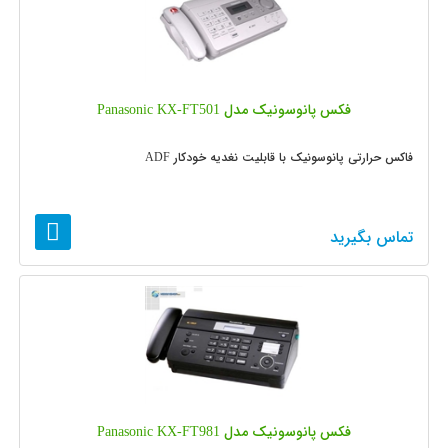
فکس پانوسونیک مدل Panasonic KX-FT501
فاکس حرارتی پانوسونیک با قابلیت نغدیه خودکار ADF
تماس بگیرید
فکس پانوسونیک مدل Panasonic KX-FT981