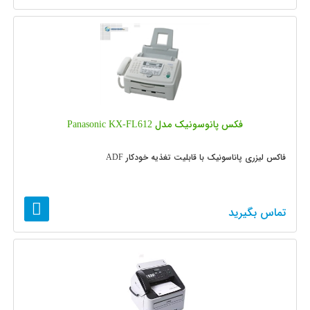
فکس پانوسونیک مدل Panasonic KX-FL612
فاکس لیزری پاناسونیک با قابلیت تغذیه خودکار ADF
تماس بگیرید