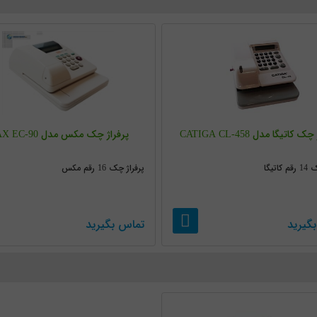
 کاتیگا مدل CATIGA CL-458
پرفراژ چک مکس مدل MAX EC-90
اتیگا
پرفراژ چک 16 رقم مکس
گیرید
تماس بگیرید