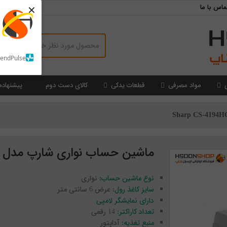
×
ماس با ما
SendPulse
مواد مصرفی
قطعات یدکی
کالای دست دوم
پیشنهاده
ماشین حساب نواری شارپ مدل Sharp CS-4194HC
نوع ماشین حساب:
نواری
سایز کاغذ رول:
عرض 6 سانتی متر
دارای نمایشگر لامپی
تعداد کاراکتر:
14 رقمی
منبع تغذیه:
آداپتور