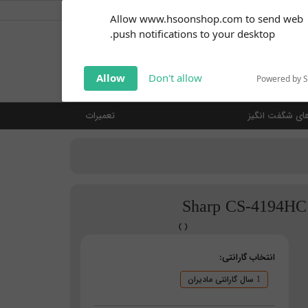
کاربر گرامی
خوش آمدید ... (
ورود | ثبت نام
)
Subscribe to our
Allow www.hsoonshop.com to send web
notifications!
push notifications to your desktop.
Click the bell icon to enable
notifications
جستجو
Allow
Don't allow
Powered by 
ای شگفت انگیز
تعمیرات
انتخاب گارانتی:
1 سال گارانتی مادیران