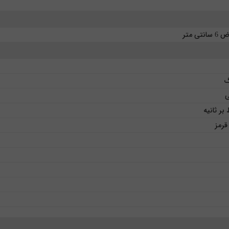
تی متر
گ
قرمز