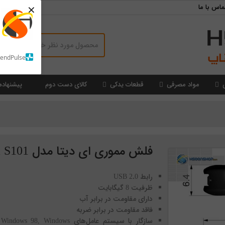
×
ماس با ما
SendPulse
مواد مصرفی
قطعات یدکی
کالای دست دوم
پیشنهاده
فلش مموری ای دیتا مدل Adata S101
رابط USB 2.0
ظرفیت 8 گیگابایت
دارای مقاومت در برابر آب
فاقد مقاومت در برابر ضربه
سازگار با سیستم عامل‌های Windows 98, Windows