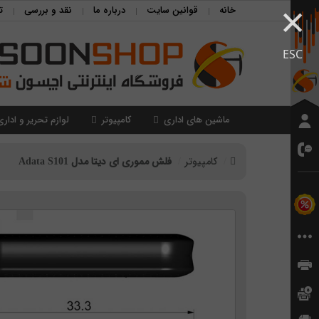
×
خانه
قوانین سایت
درباره ما
نقد و بررسی
ت
ESC
ماشین های اداری
کامپیوتر
لوازم تحریر و اداری
کامپیوتر
فلش مموری ای دیتا مدل Adata S101