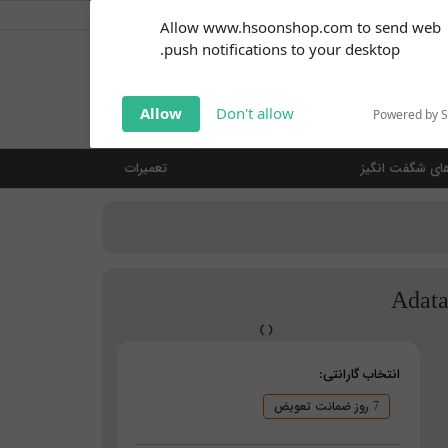
کاربر گرامی
خوش آمدید ... (
ورود | ثبت نام
)
Subscribe to our
Allow www.hsoonshop.com to send web
notifications!
push notifications to your desktop.
Click the bell icon to enable
notifications
جستجو
Allow
Don't allow
Powered by 
ای شگفت انگیز
تعمیرات
انتخاب گارانتی:
7 روز ضمانت تعویض