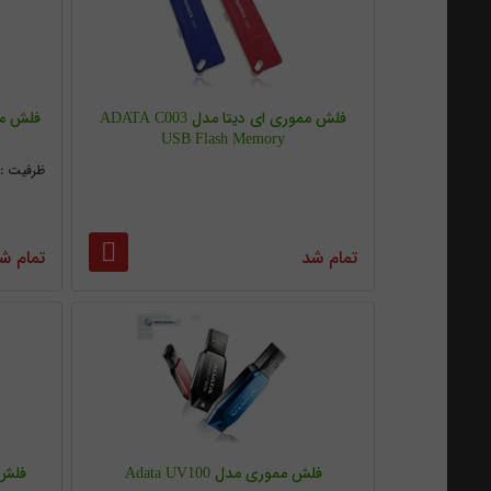
فلش مموری ای دیتا مدل ADATA C003
فلش مموری 
USB Flash Memory
ظرفیت :8G/16G/32/64G
تمام شد
تمام ش
فلش مموری مدل Adata UV100
فلش مم