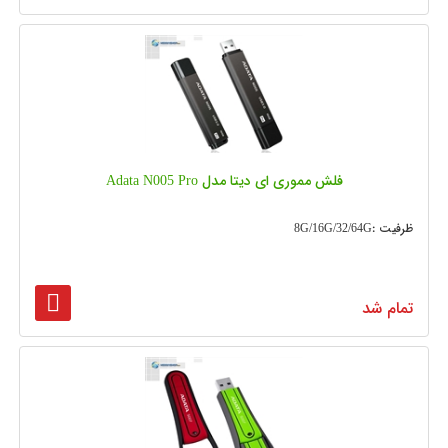
فلش مموری ای دیتا مدل Adata N005 Pro
ظرفیت :8G/16G/32/64G
تمام شد