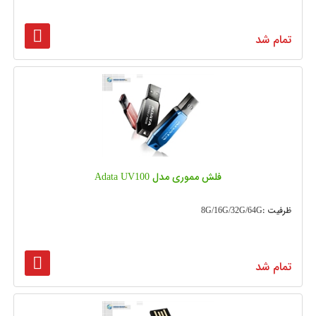
تمام شد
فلش مموری مدل Adata UV100
ظرفیت :8G/16G/32G/64G
تمام شد