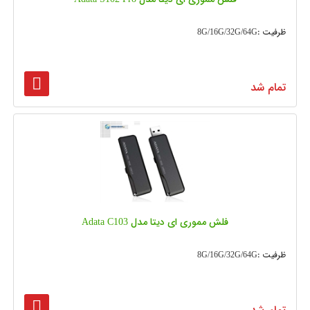
ظرفیت :8G/16G/32G/64G
تمام شد
فلش مموری ای دیتا مدل Adata C103
ظرفیت :8G/16G/32G/64G