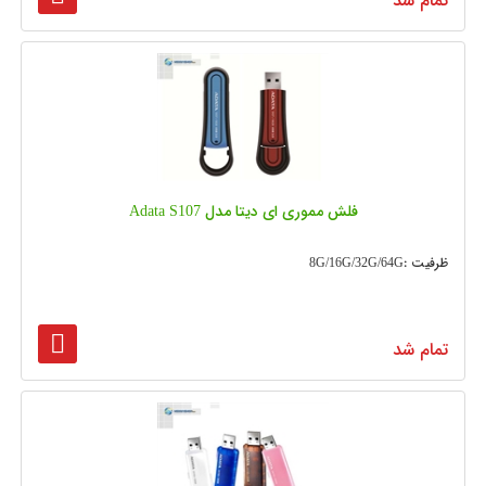
تمام شد
فلش مموری ای دیتا مدل Adata S107
ظرفیت :8G/16G/32G/64G
تمام شد