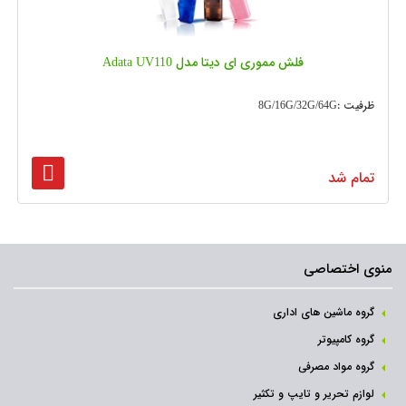
فلش مموری ای دیتا مدل Adata UV110
ظرفیت :8G/16G/32G/64G
تمام شد
منوی اختصاصی
گروه ماشین های اداری
گروه کامپیوتر
گروه مواد مصرفی
لوازم تحریر و تایپ و تکثیر