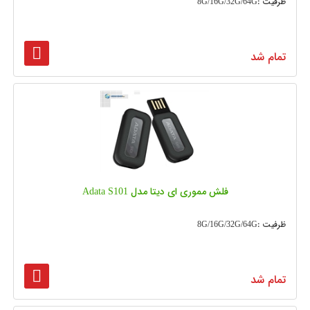
ظرفیت :8G/16G/32G/64G
تمام شد
فلش مموری ای دیتا مدل Adata S101
ظرفیت :8G/16G/32G/64G
تمام شد