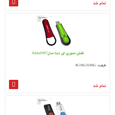
تمام شد
فلش مموری ای دیتا مدلAdataS007
ظرفیت :8G/16G/32/64G
تمام شد