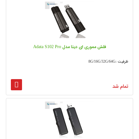
فلش مموری ای دیتا مدل Adata S102 Pro
ظرفیت :8G/16G/32G/64G
تمام شد