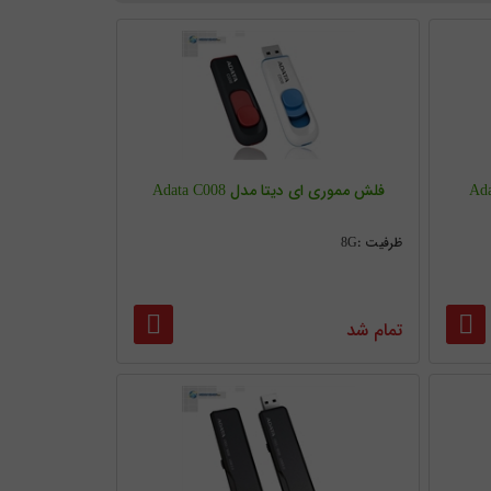
فلش مموری ای دیتا مدل Adata C008
ظرفیت :8G
تمام شد