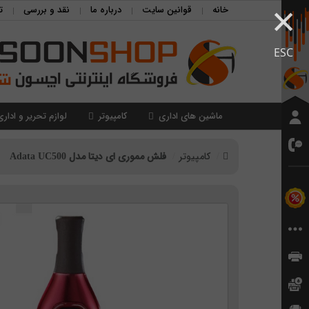
×
خانه
قوانین سایت
درباره ما
نقد و بررسی
ت
ESC
ماشین های اداری
کامپیوتر
لوازم تحریر و اداری
کامپیوتر
فلش مموری ای دیتا مدل Adata UC500