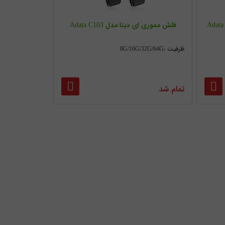
فلش مموری ای دیتا مدل Adata C103
ظرفیت :8G/16G/32G/64G
تمام شد