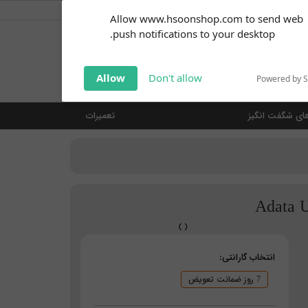
کاربر گرامی
خوش آمدید ... (
ورود | ثبت نام
)
Subscribe to our
Allow www.hsoonshop.com to send web
notifications!
push notifications to your desktop.
Click the bell icon to enable
notifications
جستجو
Allow
Don't allow
Powered by 
ای شگفت انگیز
تعمیرات
انتخاب گارانتی:
7 روز ضمانت تعویض