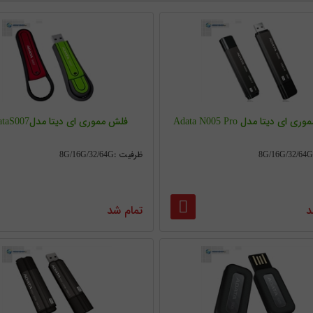
ای دیتا مدل Adata N005 Pro
فلش مموری ای دیتا مدلAdataS007
ظرفیت :8G/16G/32/64G
د
تمام شد