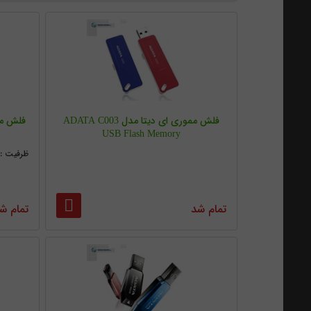
فلش مموری ای دیتا مدل ADATA C003
فلش مموری 
USB Flash Memory
ظرفیت :8G/16G/32/64G
تمام شد
تمام ش