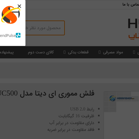
×
ماس با ما
SendPulse
مواد مصرفی
قطعات یدکی
کالای دست دوم
پیشنهاده
فلش مموری ای دیتا مدل Adata UC500
رابط USB 2.0
ظرفیت 16 گیگابایت
دارای مقاومت در برابر آب
فاقد مقاومت در برابر ضربه