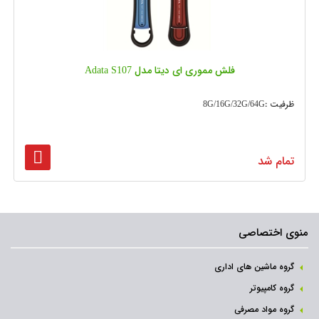
فلش مموری ای دیتا مدل Adata S107
ظرفیت :8G/16G/32G/64G
تمام شد
منوی اختصاصی
گروه ماشین های اداری
گروه کامپیوتر
گروه مواد مصرفی