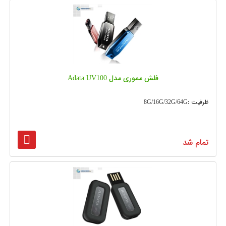
فلش مموری مدل Adata UV100
ظرفیت :8G/16G/32G/64G
تمام شد