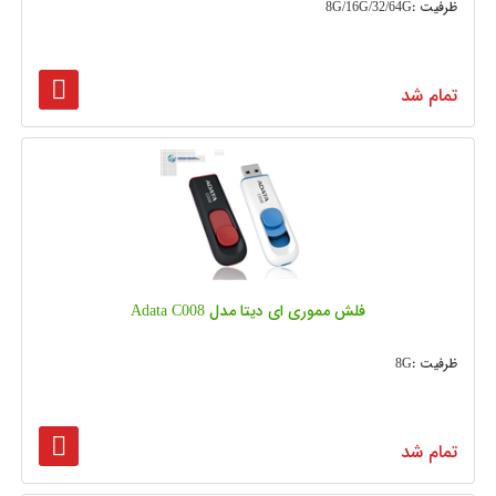
ظرفیت :8G/16G/32/64G
تمام شد
فلش مموری ای دیتا مدل Adata C008
ظرفیت :8G
تمام شد