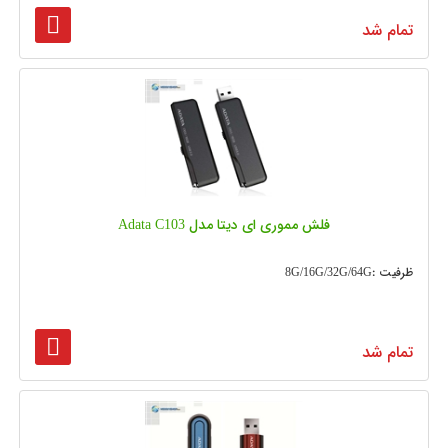
تمام شد
فلش مموری ای دیتا مدل Adata C103
ظرفیت :8G/16G/32G/64G
تمام شد