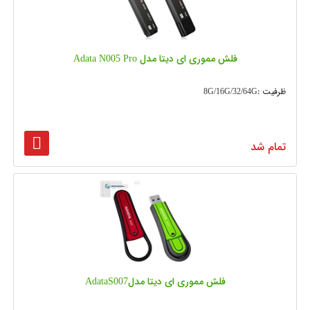
فلش مموری ای دیتا مدل Adata N005 Pro
ظرفیت :8G/16G/32/64G
تمام شد
فلش مموری ای دیتا مدلAdataS007