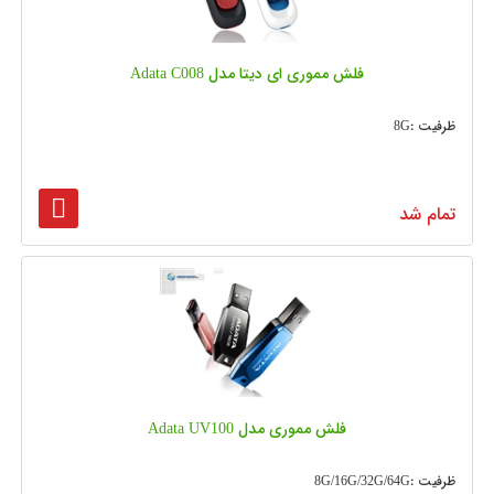
فلش مموری ای دیتا مدل Adata C008
ظرفیت :8G
تمام شد
فلش مموری مدل Adata UV100
ظرفیت :8G/16G/32G/64G