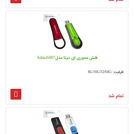
فلش مموری ای دیتا مدلAdataS007
ظرفیت :8G/16G/32/64G
تمام شد