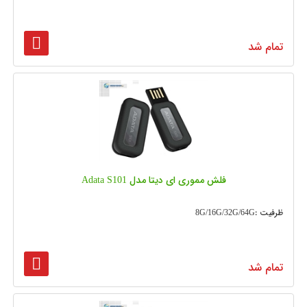
تمام شد
فلش مموری ای دیتا مدل Adata S101
ظرفیت :8G/16G/32G/64G
تمام شد