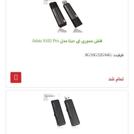
فلش مموری ای دیتا مدل Adata S102 Pro
ظرفیت :8G/16G/32G/64G
تمام شد