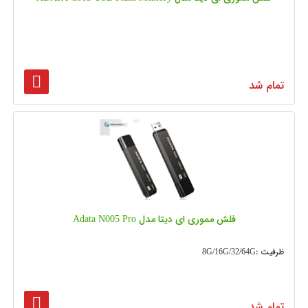
تمام شد
فلش مموری ای دیتا مدل Adata N005 Pro
ظرفیت :8G/16G/32/64G
تمام شد