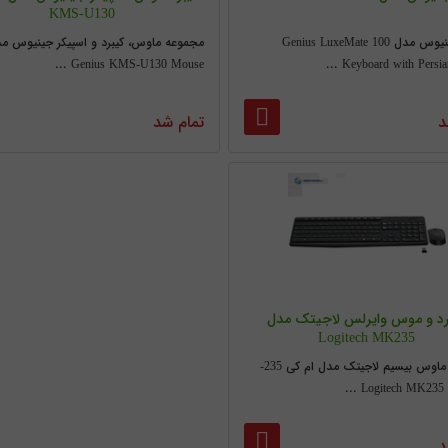
KMS-U130
کیبورد جنیوس مدل Genius LuxeMate 100
مجموعه ماوس، کیبرد و اسپیکر جینیوس م
Genius KMS-U130 Mouse ...
Keyboard with Persian L
د
تمام شد
رد و موس وایرلس لاجیتک مدل
Logitech MK235
کیبورد و ماوس بیسیم لاجیتک مدل ام کی 235-
Logitech MK235 Wir
د