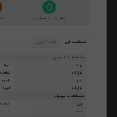
پشتیبانی و پاسخگویی
تحو
مشخصات فنی
نظرات کاربران
مشخصات عمومی
برند
میوا
نوع کالا
قطعات ج
نوع
باسیم
نوع کالا
کیبرد
مشخصات فیزیکی
وزن
580±20 گر
ابعاد
31 × 172 × 454 میلی‌متر