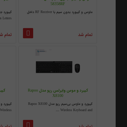
58358RF
ماوس و کیبورد بدون سیم با RF Receiver داخل
etters ...
تمام شد
تمام ش
کیبرد و موس وایرلس رپو مدل Rapoo
کیب
X8100
کیبورد و ماوس بی‌سیم رپو مدل Rapoo X8100
eless ...
Wireless Keyboard and ...
تمام شد
تمام ش