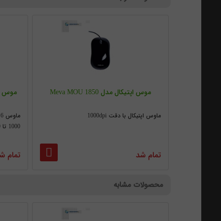
موس اپتیکال مدل Meva MOU 1850
ماوس اپتیکال با دقت 1000dpi
م
1000 تا 1600 dpi
تمام شد
تمام ش
محصولات مشابه