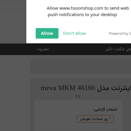
کاربر گرامی
خوش آمدید ... (
ورود | ثبت نام
)
Subscribe to our
Allow www.hsoonshop.com to send web
notifications!
push notifications to your desktop.
Click the bell icon to enable
notifications
جستجو
Allow
Don't allow
Powered by 
ای شگفت انگیز
تعمیرات
انتخاب گارانتی:
7 روز ضمانت تعویض