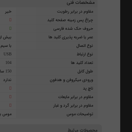
مشخصات فنی
مقاوم در برابر رطوبت
خیر
چراغ پس زمینه صفحه کلید
حروف حک شده فارسی
عمر یا ضربه پذیری کلید ها
بیش از 10 میلیون ضربه کل
نوع اتصال
با سیم
نوع ارتباط
USB
تعداد کلید ها
104
طول کابل
150 سانتی متر
ورودی میکروفن و هدفون
ندارد
تاچ پد
مقاوم در برابر مایعات
مقاوم در برابر گرد و غبار
توضیحات موس
موس با 5 کل
محصولات مرتبط