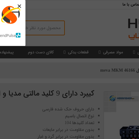
×
ماس با ما
SendPulse
مواد مصرفی
قطعات یدکی
کالای دست دوم
پیشنهاده
کیبرد دارای 9 کلید مالتی مدیا و اینترنت مدل meva MKM 46166
دارای حروف حک شده فارسی
نوع اتصال باسیم
تعداد کلیدها 104
بدون مقاومت در برابر مایعات
بدون مقاومت در برابر گرد و غبار