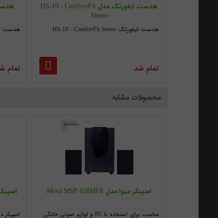
هدست ایفورتک مدل HS-19 - ComfortFit
Stereo
هدست ایفورتک HS-19 - ComfortFit Stereo
هدست فراسو 
تمام شد
تمام ش
محصولات مشابه
اسپیکر میوا مدل Meva MSP 428MFR
مناسب برای استفاده با PC و لوازم صوتی خانگی
اسپیکر دوتیک