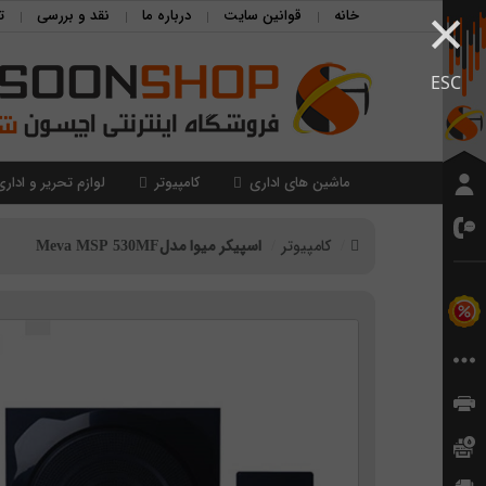
×
خانه
قوانین سایت
درباره ما
نقد و بررسی
ت
ESC
ماشین های اداری
کامپیوتر
لوازم تحریر و اداری
کامپیوتر
اسپیکر میوا مدلMeva MSP 530MF