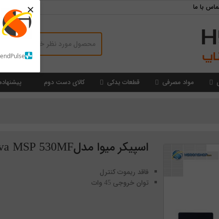
×
ماس با ما
SendPulse
مواد مصرفی
قطعات یدکی
کالای دست دوم
پیشنهاده
اسپیکر میوا مدلMeva MSP 530MF
فاقد ریموت کنترل
توان خروجی 45 وات