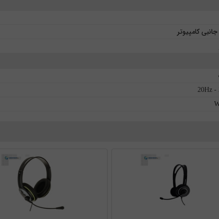
انبی کامپیوتر
20Hz -