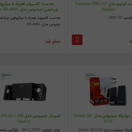
هدست فراسو مدل Farassoo FHD-353
هدست کامپیوتر همراه با میکرو
Headset
چرخشی جینیوس مدل 00A
PC Headset
FHD-353
هدست کامپیوتر همراه با میکروفون چرخش
جنیوس مدل HS-400A
د
تمام شد
اسپیکر دوتیکه جینیوس مدل Genius SP-
اسپیکر جینیوس مدل .1 200
Speaker
S110
ه جینیوس مدل Genius SP-S110
توان خروجی: 3W+1.5W*2 - فرکا