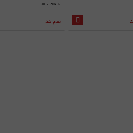
20Hz~20KHz
د
تمام شد