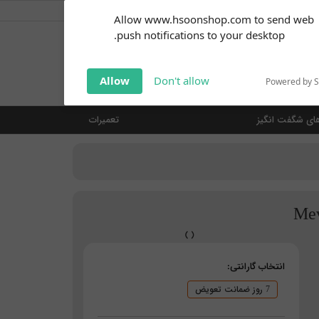
کاربر گرامی
خوش آمدید ... (
ورود | ثبت نام
)
Subscribe to our
Allow www.hsoonshop.com to send web
notifications!
push notifications to your desktop.
Click the bell icon to enable
notifications
جستجو
Allow
Don't allow
Powered by 
ای شگفت انگیز
تعمیرات
انتخاب گارانتی:
7 روز ضمانت تعویض