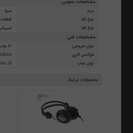
مشخصات عمومی
برند
میوا
نوع کالا
قطعات ج
نوع کالا
اسپیکر
مشخصات فنی
توان خروجی
45 وات
فرکانس کاری
 20KHz
توان ساب
20 Watts
محصولات مرتبط