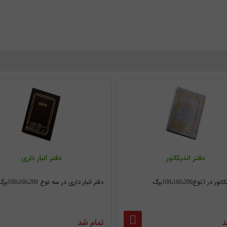
دفتر اندیکاتور
دفتر انبار داری
3نوع100،160،200برگ
دفتر انبار داری در سه نوع 100،160،200برگ
د
تمام شد