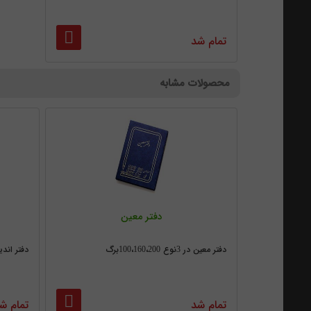
تمام شد
محصولات مشابه
دفتر معین
دفتر معین در 3نوع 100،160،200برگ
دفتر اندیکاتور در 
تمام شد
تمام ش