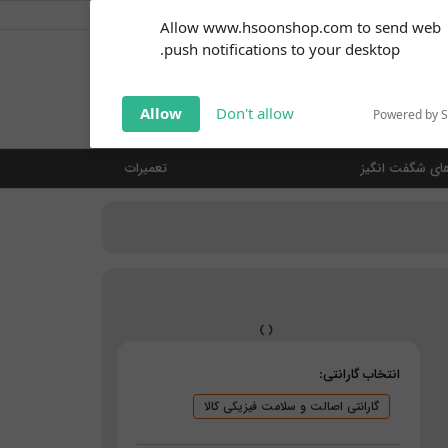
کاربر گرامی
خوش آمدید ... (
ورود | ثبت نام
)
Subscribe to our
Allow www.hsoonshop.com to send web
notifications!
push notifications to your desktop.
Click the bell icon to enable
notifications
جستجو
Allow
Don't allow
Powered by 
ای شگفت انگیز
تعمیرات
انتخاب گارانتی:
گارانتی اصالت و سلامت فیزیکی کالا