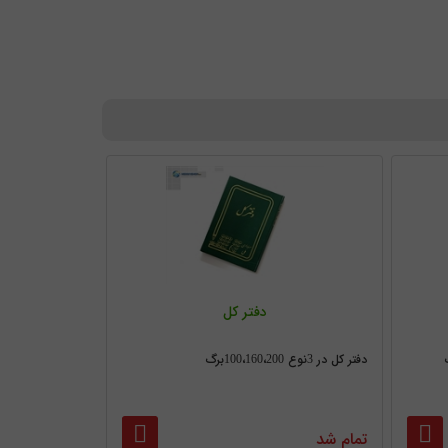
دفتر کل
دفتر کل در 3نوع 100،160،200برگ
تمام شد