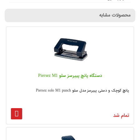
محصولات مشابه
دستگاه پانچ پییرسز سلو Piersez M1
پانچ کوچک و دستی پییرسز مدل سلو Piersez solo M1 punch
تمام شد