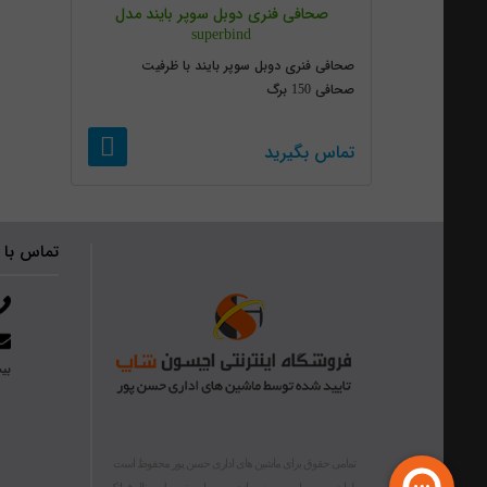
صحافی فنری دوبل سوپر بایند مدل
superbind
صحافی فنری دوبل سوپر بایند با ظرفیت
صحافی 150 برگ
تماس بگیرید
تماس با 
بیش از ۴۰ 
تمامی حقوق برای ماشین های اداری حسن پور محفوظ است
طراحی وب سایت
و
بهینه سازی وب سایت
توسط
پورتال فراتک