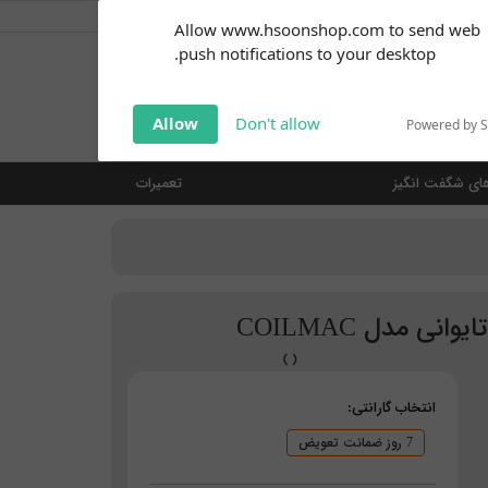
کاربر گرامی
خوش آمدید ... (
ورود | ثبت نام
)
Subscribe to our
Allow www.hsoonshop.com to send web
notifications!
push notifications to your desktop.
Click the bell icon to enable
notifications
جستجو
Allow
Don't allow
Powered by 
ای شگفت انگیز
تعمیرات
ی مدل COILMAC
انتخاب گارانتی:
7 روز ضمانت تعویض