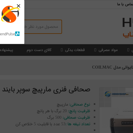
×
ماس با ما
SendPulse
مواد مصرفی
قطعات یدکی
کالای دست دوم
پیشنهاده
ی مدل COILMAC
صحافی فنری مارپیچ سوپر بایند تایوان
نوع صحافی:
مارپیچ
ظرفیت پانچ:
20 برگ با هر پانچ
ظرفیت صحافی:
500 برگ
تعداد تیغه ها :
53 عدد با قابلیت 5 خلاص کن