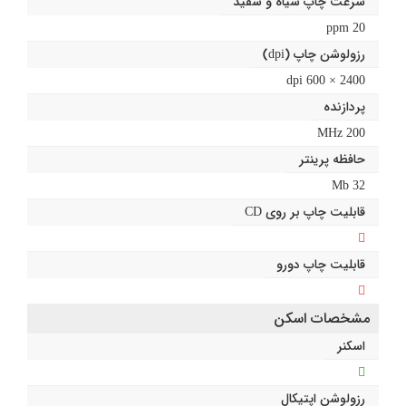
سرعت چاپ سیاه و سفید
20 ppm
رزولوشن چاپ (dpi)
2400 × 600 dpi
پردازنده
200 MHz
حافظه پرینتر
32 Mb
قابلیت چاپ بر روی CD
قابلیت چاپ دورو
مشخصات اسکن
اسکنر
رزولوشن اپتیکال