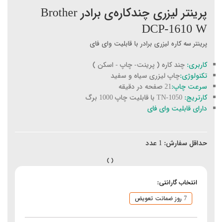
پرینتر لیزری چندکاره‌ی برادر Brother
DCP-1610 W
پرینتر سه کاره لیزری برادر با قابلیت وای فای
کاربری:
چند کاره ( پرینت- چاپ - اسکن )
تکنولوژی:
چاپ لیزری سیاه و سفید
سرعت چاپ:
21 صفحه در دقیقه
کارتریج:
TN-1050 با قابلیت چاپ 1000 برگ
دارای قابلیت وای فای
حداقل سفارش:
1
عدد
انتخاب گارانتی:
7 روز ضمانت تعویض