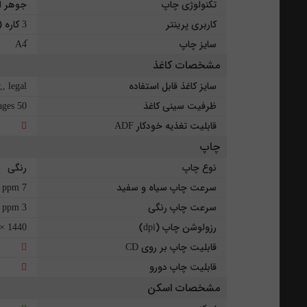
تکنولوژی چاپ
جوهر ا
کاربری پرینتر
3 کاره (پرینت، اسکن، کپی)
سایز چاپ
مشخصات کاغذ
سایز کاغذ قابل استفاده
, legal
ظرفیت سینی کاغذ
50 pages
قابلیت تغذیه خودکار ADF
چاپ
نوع چاپ
رنگی
سرعت چاپ سیاه و سفید
7 ppm
سرعت چاپ رنگی
3 ppm
رزولوشن چاپ (dpi)
1440 × 5760 dpi
قابلیت چاپ بر روی CD
قابلیت چاپ دورو
مشخصات اسکن