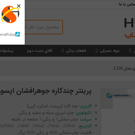
×
ماس با ما
SendPulse
مواد مصرفی
قطعات یدکی
کالای دست دوم
پیشنهاده
دل L220
پرینتر چندکاره جوهرافشان اپسون م
کاربری:
چند کاره (پرینت، اسکن، کپی)
تکنولوژی:
چاپ لیزری سیاه و سفید و رنگی
سرعت :
چاپ مشکی7 و رنگی 3 صفحه در دقیقه
کارتریج:
T6641 ،T6643 ،T6641 ،T6642 ،T6644با
قابلیت چاپ مشکی 4000 و رنگی 6500 برگ