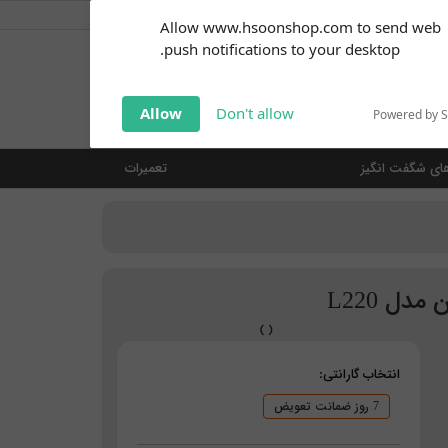
کاربر گرامی
خوش آمدید ... (
ورود | ثبت نام
)
Subscribe to our
Allow www.hsoonshop.com to send web
notifications!
push notifications to your desktop.
Click the bell icon to enable
notifications
جستجو
Allow
Don't allow
Powered by 
ای شگفت انگیز
تعمیرات
دل L220
انتخاب گارانتی:
7 روز ضمانت تعویض