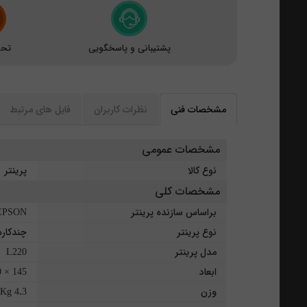
پشتیبانی و پاسخگویی
تحو
مشخصات فنی
نظرات کاربران
فایل های مرتبط
مشخصات عمومی
نوع کالا
پرینتر
مشخصات کلی
براساس سازنده پرینتر
EPSON
نوع پرینتر
چندکار
مدل پرینتر
L220
ابعاد
145 × 300 × 482 mm
وزن
4.3 Kg