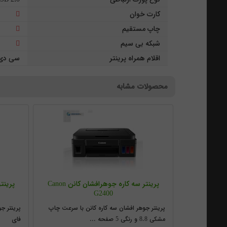
کارت خوان
چاپ مستقیم
شبکه بی سیم
اقلام همراه پرینتر
سی دی د
محصولات مشابه
پرینتر سه کاره جوهرافشان کانن Canon
G2400
پرینتر جوهر افشان سه کاره کانن با سرعت چاپ
پرینتر ج
مشکی 8.8 و رنگی 5 صفحه ...
فای