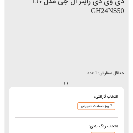
دی وی دی رایتر ال جی مدل LG
GH24NS50
حداقل سفارش:
1
عدد
انتخاب گارانتی:
7 روز ضمانت تعویض
انتخاب رنگ بندی: