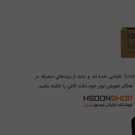
در این حالت باید کارتریج مورد نظر شارژ و یا به طورکل تعویض گردد. تونرهای Toshiba برای استفاده در پرینترهای لیزری Toshiba طراحی‌ شده‌ اند و نباید از برندهای متفرقه در
ه هنگام تعویض تونر خود دقت کافی را داشته باشید.