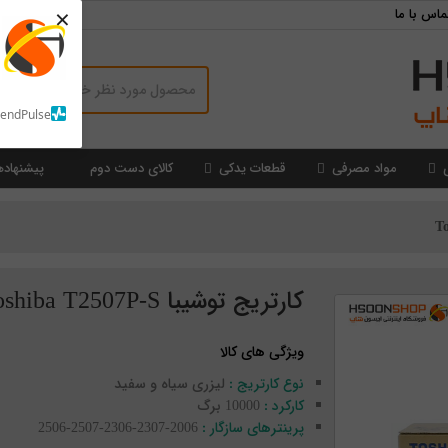
×
ماس با ما
SendPulse
مواد مصرفی
قطعات یدکی
کالای دست دوم
پیشنهاده
کارتریج توشیبا Toshiba T2507P-S
ویژگی های کالا
نوع کارتریج :
لیزری سیاه و سفید
کارکرد :
10000 برگ
پرینترهای سازگار :
2006-2307-2306-2507-2506