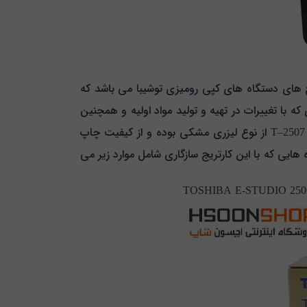
اند تونر کارتریج توشیبا T–2507 PS نسل جدیدی از تونر کارتریج های دستگاه های کپی رومیزی توشیبا می باشد که
ه با تغییرات در تهیه و تولید مواد اولیه و همچنین
تونر کارتریج توشیبا T–2507 PS از نوع لیزری مشکی بوده و از کیفیت چاپ
برگ می باشد. دستگاه هایی که با این کارتریج سازگاری شامل موارد زیر می
TOSHIBA E-STUDIO 250