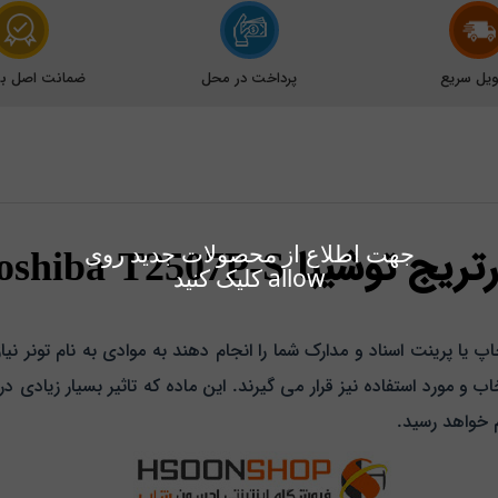
یل سریع
پرداخت در محل
ضمانت اصل بود
ریج توشیبا Toshiba T2507P-S
جهت اطلاع از محصولات جدید روی
allow کلیک کنید
پ یا پرینت اسناد و مدارک شما را انجام دهند به موادی به نام تونر نی
اب و مورد استفاده نیز قرار می گیرند. این ماده که تاثیر بسیار زیادی د
م خواهد رسید.