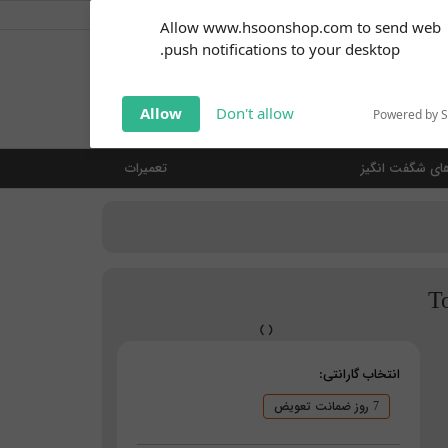
کاربر گرامی
خوش آمدید ... (
ورود | ثبت نام
)
Subscribe to our
Allow www.hsoonshop.com to send web
notifications!
push notifications to your desktop.
Click the bell icon to enable
notifications
جستجو
Allow
Don't allow
Powered by 
ای شگفت انگیز
تعمیرات
انتخاب گارانتی:
7 روز ضمانت تعویض