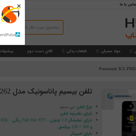
×
ماس با ما
SendPulse
مواد مصرفی
قطعات یدکی
کالای دست دوم
پیشنهاده
تلفن بیسیم پاناسونیک مدل Panasonic KX-PRD262
نوع تلفن :
بی سیم
دارای دفترچه تلفن
دارای نمایشگر 1.8 اینچی - Full Dot TFT رنگی - 65K
و 260 × 128 پیکسل
دارای اسپیکر