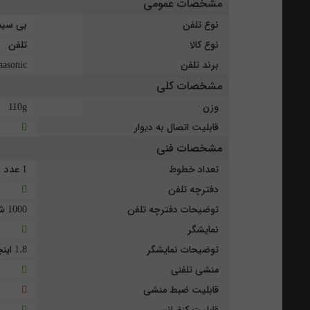
مشخصات عمومی
نوع تلفن
بی سیم
نوع کالا
تلفن
برند تلفن
nasonic
مشخصات کلی
وزن
110g
قابلیت اتصال به دیوار
مشخصات فنی
تعداد خطوط
1 عدد
دفترچه تلفن
توضیحات دفترچه تلفن
1000 شماره
نمایشگر
توضیحات نمایشگر
1.8 اینچی - Full Dot TFT رنگی - 65K و 260 × 128 پیکسل
منشی تلفنی
قابلیت ضبط منشی
قابلیت کنفرانس