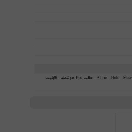
قابلیت افزایش گوشی‌های بی‌سیم تا 6 عدد - شارژ باتری در 7 ساعت - ساعت و Alarm - Hold - Mute - Flash - حالت Eco هوشمند - قابلیت