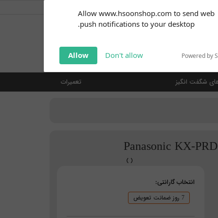
کاربر گرامی
خوش آمدید ... (
ورود | ثبت نام
)
Subscribe to our
Allow www.hsoonshop.com to send web
notifications!
push notifications to your desktop.
Click the bell icon to enable
notifications
جستجو
Allow
Don't allow
Powered by 
ای شگفت انگیز
تعمیرات
انتخاب گارانتی:
7 روز ضمانت تعویض