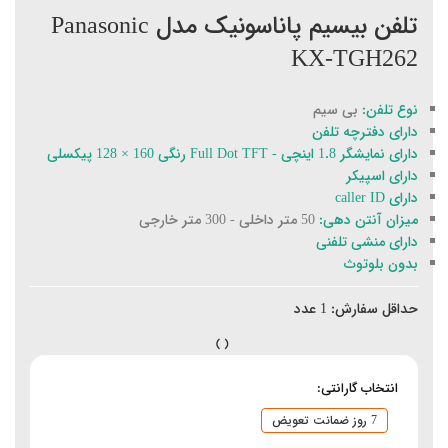
تلفن بیسیم پاناسونیک مدل Panasonic
KX-TGH262
نوع تلفن:
بی سیم
دارای دفترچه تلفن
دارای نمایشگر 1.8 اینچی - Full Dot TFT رنگی 160 × 128 پیکسلی
دارای اسپیکر
دارای caller ID
میزان آنتن دهی:
50 متر داخلی - 300 متر خارجی
دارای منشی تلفنی
بدون بلوتوث
حداقل سفارش:
1
عدد
انتخاب گارانتی:
7 روز ضمانت تعویض